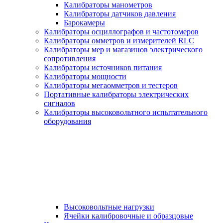
Калибраторы манометров
Калибраторы датчиков давления
Барокамеры
Калибраторы осциллографов и частотомеров
Калибраторы омметров и измерителей RLC
Калибраторы мер и магазинов электрического
сопротивления
Калибраторы источников питания
Калибраторы мощности
Калибраторы мегаомметров и тестеров
Портативные калибраторы электрических
сигналов
Калибраторы высоковольтного испытательного
оборудования
Высоковольтные нагрузки
Ячейки калибровочные и образцовые