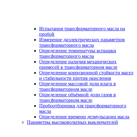
Испытания трансформаторного масла на
пробой
Измерение диэлектрических параметров
трансформаторного масла
Определение температуры вспышки
трансформаторного масла
Определение наличия механических
примесей в трансформаторном масле
Определение коррозионной стойкости масел
и стабильности против окисления
Определение массовой доли влаги в
трансформаторном масле
Определение объёмной доли газов в
трансформаторном масле
Пробоотборники для трансформаторного
масла
Определение времени деэмульсации масла
Параметры высоковольтных выключателей