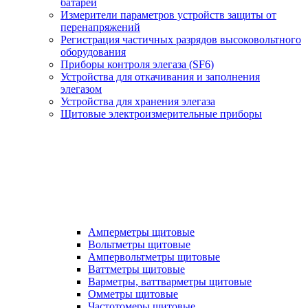
батарей
Измерители параметров устройств защиты от
перенапряжений
Регистрация частичных разрядов высоковольтного
оборудования
Приборы контроля элегаза (SF6)
Устройства для откачивания и заполнения
элегазом
Устройства для хранения элегаза
Щитовые электроизмерительные приборы
Амперметры щитовые
Вольтметры щитовые
Ампервольтметры щитовые
Ваттметры щитовые
Варметры, ваттварметры щитовые
Омметры щитовые
Частотомеры щитовые