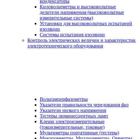
конденсаторы
Киловольтметры и высоковольтные
делители напряжения (высоковольтные
измерительные системы)
Установки для высоковольтных испытаний
изоляции
Системы испытания изоляции
Контроль электрических величин и характеристик
электротехнического оборудования
Вольтамперфазометры
Указатели правильности чередования фаз
Указатели низкого напряжения
Тестеры люминесцентных ламп
Клещи электроизмерительные
(токоизмерительные, токовые)
Мультиметры портативные (тестеры)
Микроомметры, Миллиомметры, Омметры