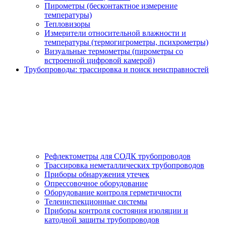
Пирометры (бесконтактное измерение
температуры)
Тепловизоры
Измерители относительной влажности и
температуры (термогигрометры, психрометры)
Визуальные термометры (пирометры со
встроенной цифровой камерой)
Трубопроводы: трассировка и поиск неисправностей
Рефлектометры для СОДК трубопроводов
Трассировка неметаллических трубопроводов
Приборы обнаружения утечек
Опрессовочное оборудование
Оборудование контроля герметичности
Телеинспекционные системы
Приборы контроля состояния изоляции и
катодной защиты трубопроводов