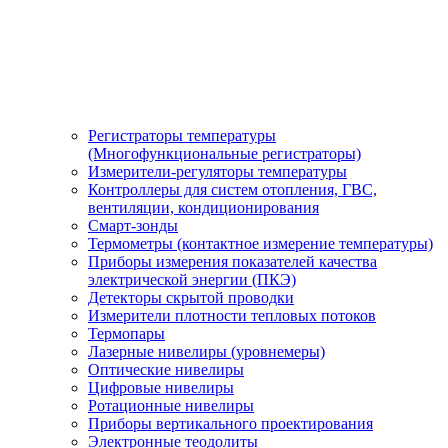
Регистраторы температуры
(Многофункциональные регистраторы)
Измерители-регуляторы температуры
Контроллеры для систем отопления, ГВС,
вентиляции, кондиционирования
Смарт-зонды
Термометры (контактное измерение температуры)
Приборы измерения показателей качества
электрической энергии (ПКЭ)
Детекторы скрытой проводки
Измерители плотности тепловых потоков
Термопары
Лазерные нивелиры (уровнемеры)
Оптические нивелиры
Цифровые нивелиры
Ротационные нивелиры
Приборы вертикального проектирования
Электронные теодолиты