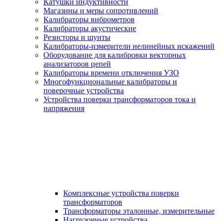
Катушки индуктивности
Магазины и меры сопротивлений
Калибраторы виброметров
Калибраторы акустические
Резисторы и шунты
Калибраторы-измерители нелинейных искажений
Оборудование для калибровки векторных
анализаторов цепей
Калибраторы времени отключения УЗО
Многофункциональные калибраторы и
поверочные устройства
Устройства поверки трансформаторов тока и
напряжения
Комплексные устройства поверки
трансформаторов
Трансформаторы эталонные, измерительные
Нагрузочные устройства