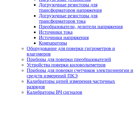
Догрузочные резисторы для
трансформаторов напряжения
Догрузочные резисторы для
трансформаторов тока
Преобразователи, делители напряжения
Источники тока
Источники напряжения
Компараторы
Оборудование для поверки гигрометров и
влагомеров
Приборы для поверки преобразователей
Устройства поверки киловольтметров
Приборы для поверки счетчиков электроэнергии и
средств измерений ПКЭ
Калибраторы цепей измерения частичных
разрядов
Калибраторы ВЧ сигналов