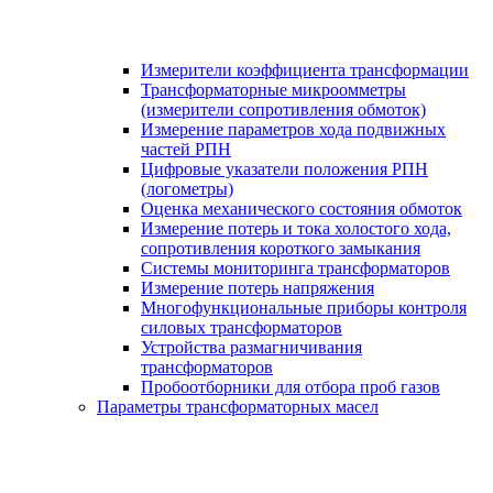
Измерители коэффициента трансформации
Трансформаторные микроомметры
(измерители сопротивления обмоток)
Измерение параметров хода подвижных
частей РПН
Цифровые указатели положения РПН
(логометры)
Оценка механического состояния обмоток
Измерение потерь и тока холостого хода,
сопротивления короткого замыкания
Системы мониторинга трансформаторов
Измерение потерь напряжения
Многофункциональные приборы контроля
силовых трансформаторов
Устройства размагничивания
трансформаторов
Пробоотборники для отбора проб газов
Параметры трансформаторных масел