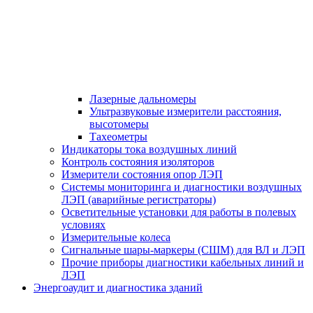
Лазерные дальномеры
Ультразвуковые измерители расстояния,
высотомеры
Тахеометры
Индикаторы тока воздушных линий
Контроль состояния изоляторов
Измерители состояния опор ЛЭП
Системы мониторинга и диагностики воздушных
ЛЭП (аварийные регистраторы)
Осветительные установки для работы в полевых
условиях
Измерительные колеса
Сигнальные шары-маркеры (СШМ) для ВЛ и ЛЭП
Прочие приборы диагностики кабельных линий и
ЛЭП
Энергоаудит и диагностика зданий