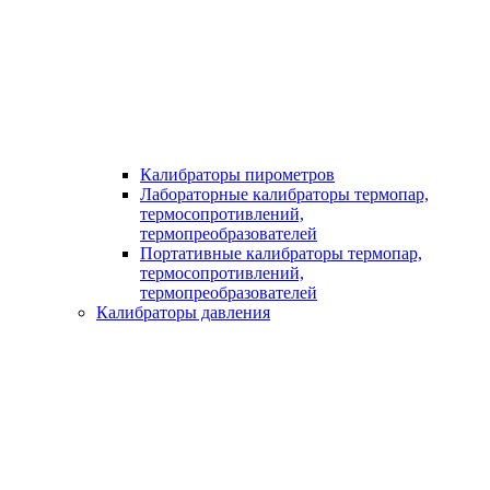
Калибраторы пирометров
Лабораторные калибраторы термопар,
термосопротивлений,
термопреобразователей
Портативные калибраторы термопар,
термосопротивлений,
термопреобразователей
Калибраторы давления