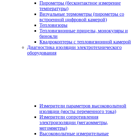
Пирометры (бесконтактное измерение
температуры)
Визуальные термометры (пирометры со
встроенной цифровой камерой)
Тепловизоры
Тепловизионные прицелы, монокуляры и
бинокли
Квадрокоптеры с тепловизионной камерой
Диагностика изоляции электротехнического
оборудования
Измерители параметров высоковольтной
изоляции (мосты переменного тока)
Измерители сопротивления
электроизоляции (мегаомметры,
мегомметры)
Высоковольтные измерительные