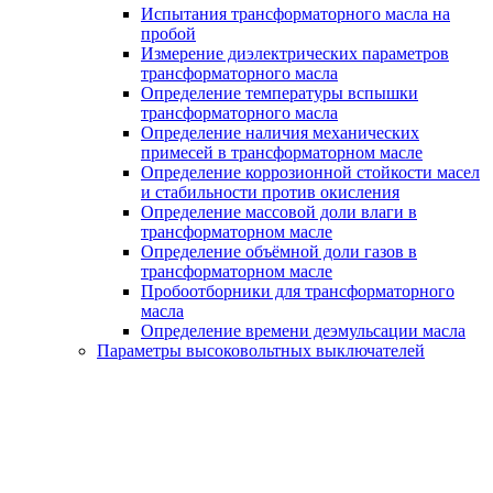
Испытания трансформаторного масла на
пробой
Измерение диэлектрических параметров
трансформаторного масла
Определение температуры вспышки
трансформаторного масла
Определение наличия механических
примесей в трансформаторном масле
Определение коррозионной стойкости масел
и стабильности против окисления
Определение массовой доли влаги в
трансформаторном масле
Определение объёмной доли газов в
трансформаторном масле
Пробоотборники для трансформаторного
масла
Определение времени деэмульсации масла
Параметры высоковольтных выключателей