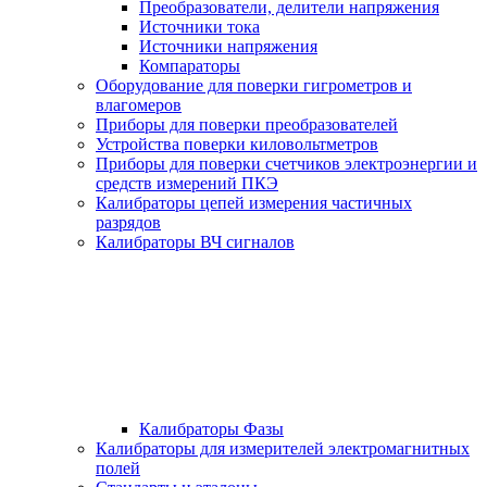
Преобразователи, делители напряжения
Источники тока
Источники напряжения
Компараторы
Оборудование для поверки гигрометров и
влагомеров
Приборы для поверки преобразователей
Устройства поверки киловольтметров
Приборы для поверки счетчиков электроэнергии и
средств измерений ПКЭ
Калибраторы цепей измерения частичных
разрядов
Калибраторы ВЧ сигналов
Калибраторы Фазы
Калибраторы для измерителей электромагнитных
полей