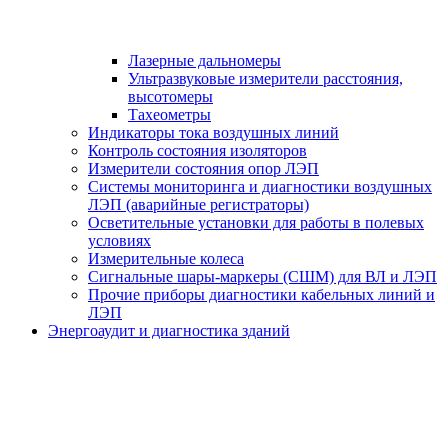
Лазерные дальномеры
Ультразвуковые измерители расстояния,
высотомеры
Тахеометры
Индикаторы тока воздушных линий
Контроль состояния изоляторов
Измерители состояния опор ЛЭП
Системы мониторинга и диагностики воздушных
ЛЭП (аварийные регистраторы)
Осветительные установки для работы в полевых
условиях
Измерительные колеса
Сигнальные шары-маркеры (СШМ) для ВЛ и ЛЭП
Прочие приборы диагностики кабельных линий и
ЛЭП
Энергоаудит и диагностика зданий