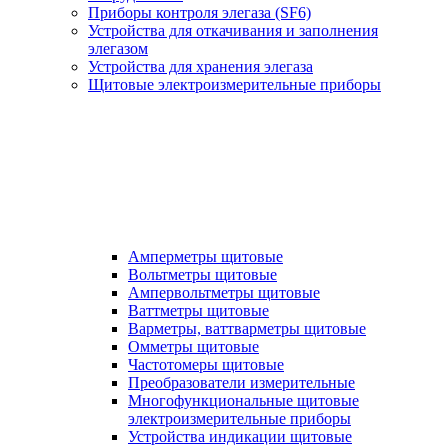
Приборы контроля элегаза (SF6)
Устройства для откачивания и заполнения
элегазом
Устройства для хранения элегаза
Щитовые электроизмерительные приборы
Амперметры щитовые
Вольтметры щитовые
Ампервольтметры щитовые
Ваттметры щитовые
Варметры, ваттварметры щитовые
Омметры щитовые
Частотомеры щитовые
Преобразователи измерительные
Многофункциональные щитовые
электроизмерительные приборы
Устройства индикации щитовые