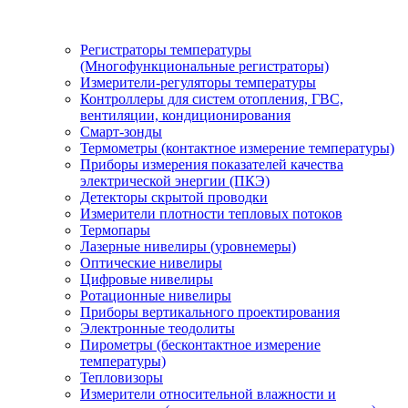
Регистраторы температуры
(Многофункциональные регистраторы)
Измерители-регуляторы температуры
Контроллеры для систем отопления, ГВС,
вентиляции, кондиционирования
Смарт-зонды
Термометры (контактное измерение температуры)
Приборы измерения показателей качества
электрической энергии (ПКЭ)
Детекторы скрытой проводки
Измерители плотности тепловых потоков
Термопары
Лазерные нивелиры (уровнемеры)
Оптические нивелиры
Цифровые нивелиры
Ротационные нивелиры
Приборы вертикального проектирования
Электронные теодолиты
Пирометры (бесконтактное измерение
температуры)
Тепловизоры
Измерители относительной влажности и