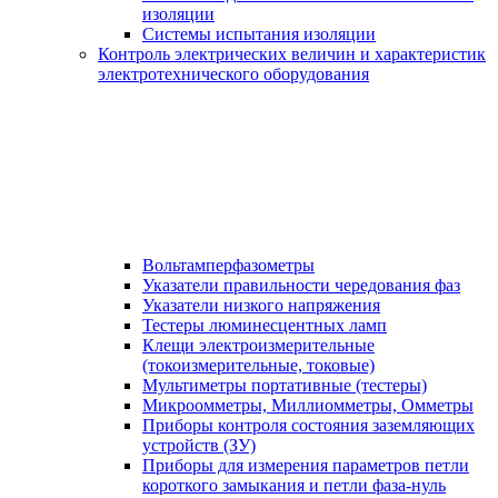
изоляции
Системы испытания изоляции
Контроль электрических величин и характеристик
электротехнического оборудования
Вольтамперфазометры
Указатели правильности чередования фаз
Указатели низкого напряжения
Тестеры люминесцентных ламп
Клещи электроизмерительные
(токоизмерительные, токовые)
Мультиметры портативные (тестеры)
Микроомметры, Миллиомметры, Омметры
Приборы контроля состояния заземляющих
устройств (ЗУ)
Приборы для измерения параметров петли
короткого замыкания и петли фаза-нуль