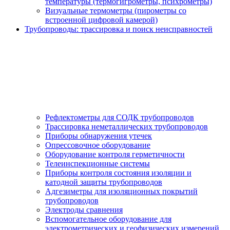
температуры (термогигрометры, психрометры)
Визуальные термометры (пирометры со
встроенной цифровой камерой)
Трубопроводы: трассировка и поиск неисправностей
Рефлектометры для СОДК трубопроводов
Трассировка неметаллических трубопроводов
Приборы обнаружения утечек
Опрессовочное оборудование
Оборудование контроля герметичности
Телеинспекционные системы
Приборы контроля состояния изоляции и
катодной защиты трубопроводов
Адгезиметры для изоляционных покрытий
трубопроводов
Электроды сравнения
Вспомогательное оборудование для
электрометрических и геофизических измерений