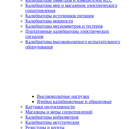
Калибраторы омметров и измерителей RLC
Калибраторы мер и магазинов электрического
сопротивления
Калибраторы источников питания
Калибраторы мощности
Калибраторы мегаомметров и тестеров
Портативные калибраторы электрических
сигналов
Калибраторы высоковольтного испытательного
оборудования
Высоковольтные нагрузки
Ячейки калибровочные и образцовые
Катушки индуктивности
Магазины и меры сопротивлений
Калибраторы виброметров
Калибраторы акустические
Резисторы и шунты