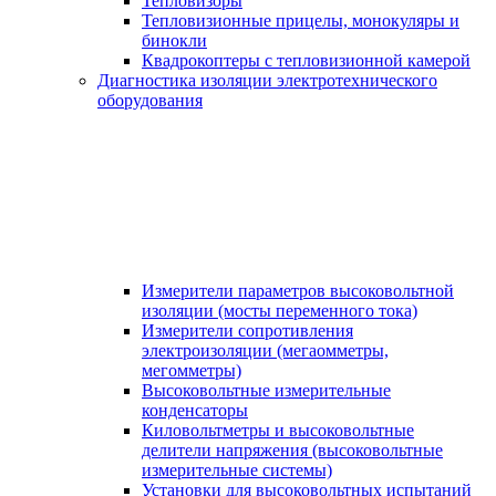
Тепловизоры
Тепловизионные прицелы, монокуляры и
бинокли
Квадрокоптеры с тепловизионной камерой
Диагностика изоляции электротехнического
оборудования
Измерители параметров высоковольтной
изоляции (мосты переменного тока)
Измерители сопротивления
электроизоляции (мегаомметры,
мегомметры)
Высоковольтные измерительные
конденсаторы
Киловольтметры и высоковольтные
делители напряжения (высоковольтные
измерительные системы)
Установки для высоковольтных испытаний