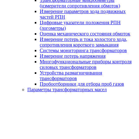
Трансформаторные микроомметры
(измерители сопротивления обмоток)
Измерение параметров хода подвижных
частей РПН
Цифровые указатели положения РПН
(логометры)
Оценка механического состояния обмоток
Измерение потерь и тока холостого хода,
сопротивления короткого замыкания
Системы мониторинга трансформаторов
Измерение потерь напряжения
Многофункциональные приборы контроля
силовых трансформаторов
Устройства размагничивания
трансформаторов
Пробоотборники для отбора проб газов
Параметры трансформаторных масел