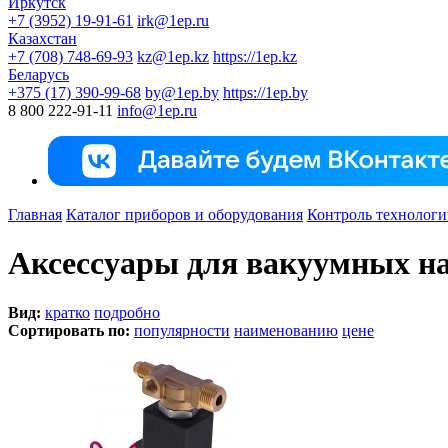
Иркутск
+7 (3952) 19-91-61
irk@1ep.ru
Казахстан
+7 (708) 748-69-93
kz@1ep.kz
https://1ep.kz
Беларусь
+375 (17) 390-99-68
by@1ep.by
https://1ep.by
8 800 222-91-11
info@1ep.ru
Главная
Каталог приборов и оборудования
Контроль технологи
Аксессуары для вакуумных на
Вид:
кратко
подробно
Сортировать по:
популярности
наименованию
цене