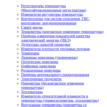
Регистраторы температуры
(Многофункциональные регистраторы)
Измерители-регуляторы температуры
Контроллеры для систем отопления, ГВС,
вентиляции, кондиционирования
Смарт-зонды
Термометры (контактное измерение температуры)
Приборы измерения показателей качества
электрической энергии (ПКЭ)
Детекторы скрытой проводки
Измерители плотности тепловых потоков
Термопары
Лазерные нивелиры (уровнемеры)
Оптические нивелиры
Цифровые нивелиры
Ротационные нивелиры
Приборы вертикального проектирования
Электронные теодолиты
Пирометры (бесконтактное измерение
температуры)
Тепловизоры
Измерители относительной влажности и
температуры (термогигрометры, психрометры)
Визуальные термометры (пирометры со