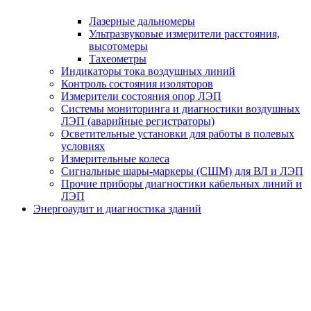
Лазерные дальномеры
Ультразвуковые измерители расстояния,
высотомеры
Тахеометры
Индикаторы тока воздушных линий
Контроль состояния изоляторов
Измерители состояния опор ЛЭП
Системы мониторинга и диагностики воздушных
ЛЭП (аварийные регистраторы)
Осветительные установки для работы в полевых
условиях
Измерительные колеса
Сигнальные шары-маркеры (СШМ) для ВЛ и ЛЭП
Прочие приборы диагностики кабельных линий и
ЛЭП
Энергоаудит и диагностика зданий