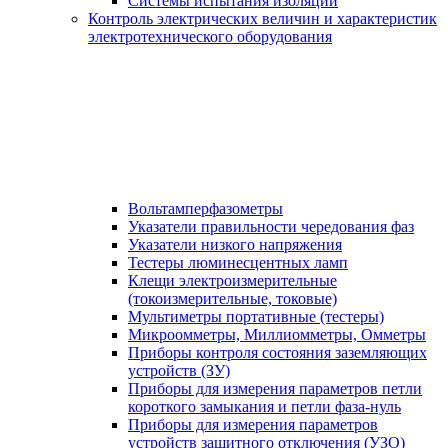
Системы испытания изоляции
Контроль электрических величин и характеристик
электротехнического оборудования
Вольтамперфазометры
Указатели правильности чередования фаз
Указатели низкого напряжения
Тестеры люминесцентных ламп
Клещи электроизмерительные
(токоизмерительные, токовые)
Мультиметры портативные (тестеры)
Микроомметры, Миллиомметры, Омметры
Приборы контроля состояния заземляющих
устройств (ЗУ)
Приборы для измерения параметров петли
короткого замыкания и петли фаза-нуль
Приборы для измерения параметров
устройств защитного отключения (УЗО)