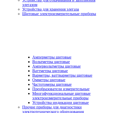
Устройства для откачивания и заполнения
элегазом
Устройства для хранения элегаза
Щитовые электроизмерительные приборы
Амперметры щитовые
Вольтметры щитовые
Ампервольтметры щитовые
Ваттметры щитовые
Варметры, ваттварметры щитовые
Омметры щитовые
Частотомеры щитовые
Преобразователи измерительные
Многофункциональные щитовые
электроизмерительные приборы
Устройства индикации щитовые
Прочие приборы для диагностики
электротехнического оборудования