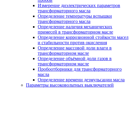
пробой
Измерение диэлектрических параметров
трансформаторного масла
Определение температуры вспышки
трансформаторного масла
Определение наличия механических
примесей в трансформаторном масле
Определение коррозионной стойкости масел
и стабильности против окисления
Определение массовой доли влаги в
трансформаторном масле
Определение объёмной доли газов в
трансформаторном масле
Пробоотборники для трансформаторного
масла
Определение времени деэмульсации масла
Параметры высоковольтных выключателей