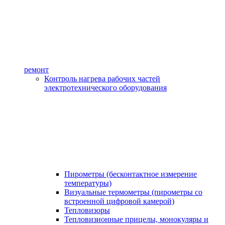
ремонт
Контроль нагрева рабочих частей
электротехнического оборудования
Пирометры (бесконтактное измерение
температуры)
Визуальные термометры (пирометры со
встроенной цифровой камерой)
Тепловизоры
Тепловизионные прицелы, монокуляры и