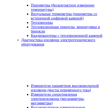
Пирометры (бесконтактное измерение
температуры)
Визуальные термометры (пирометры со
встроенной цифровой камерой)
Тепловизоры
Тепловизионные прицелы, монокуляры и
бинокли
Квадрокоптеры с тепловизионной камерой
Диагностика изоляции электротехнического
оборудования
Измерители параметров высоковольтной
изоляции (мосты переменного тока)
Измерители сопротивления
электроизоляции (мегаомметры,
мегомметры)
Высоковольтные измерительные