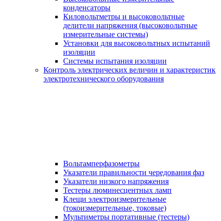
конденсаторы
Киловольтметры и высоковольтные
делители напряжения (высоковольтные
измерительные системы)
Установки для высоковольтных испытаний
изоляции
Системы испытания изоляции
Контроль электрических величин и характеристик
электротехнического оборудования
Вольтамперфазометры
Указатели правильности чередования фаз
Указатели низкого напряжения
Тестеры люминесцентных ламп
Клещи электроизмерительные
(токоизмерительные, токовые)
Мультиметры портативные (тестеры)