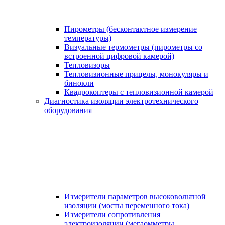
Пирометры (бесконтактное измерение
температуры)
Визуальные термометры (пирометры со
встроенной цифровой камерой)
Тепловизоры
Тепловизионные прицелы, монокуляры и
бинокли
Квадрокоптеры с тепловизионной камерой
Диагностика изоляции электротехнического
оборудования
Измерители параметров высоковольтной
изоляции (мосты переменного тока)
Измерители сопротивления
электроизоляции (мегаомметры,