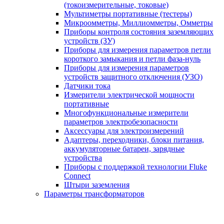
(токоизмерительные, токовые)
Мультиметры портативные (тестеры)
Микроомметры, Миллиомметры, Омметры
Приборы контроля состояния заземляющих
устройств (ЗУ)
Приборы для измерения параметров петли
короткого замыкания и петли фаза-нуль
Приборы для измерения параметров
устройств защитного отключения (УЗО)
Датчики тока
Измерители электрической мощности
портативные
Многофункциональные измерители
параметров электробезопасности
Аксессуары для электроизмерений
Адаптеры, переходники, блоки питания,
аккумуляторные батареи, зарядные
устройства
Приборы с поддержкой технологии Fluke
Connect
Штыри заземления
Параметры трансформаторов