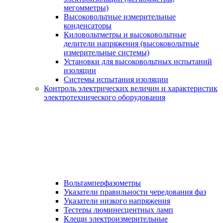
мегомметры)
Высоковольтные измерительные
конденсаторы
Киловольтметры и высоковольтные
делители напряжения (высоковольтные
измерительные системы)
Установки для высоковольтных испытаний
изоляции
Системы испытания изоляции
Контроль электрических величин и характеристик
электротехнического оборудования
Вольтамперфазометры
Указатели правильности чередования фаз
Указатели низкого напряжения
Тестеры люминесцентных ламп
Клещи электроизмерительные