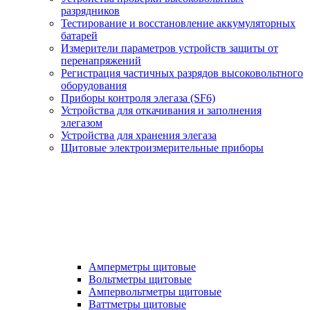
разрядников
Тестирование и восстановление аккумуляторных
батарей
Измерители параметров устройств защиты от
перенапряжений
Регистрация частичных разрядов высоковольтного
оборудования
Приборы контроля элегаза (SF6)
Устройства для откачивания и заполнения
элегазом
Устройства для хранения элегаза
Щитовые электроизмерительные приборы
Амперметры щитовые
Вольтметры щитовые
Ампервольтметры щитовые
Ваттметры щитовые