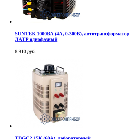
SUNTEK 1000ВА (4А, 0-300В), автотрансформатор
ЛАТР однофазный
8 910
руб.
TDGC2-15K (60A), лабораторный