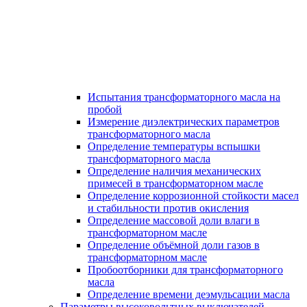
Испытания трансформаторного масла на
пробой
Измерение диэлектрических параметров
трансформаторного масла
Определение температуры вспышки
трансформаторного масла
Определение наличия механических
примесей в трансформаторном масле
Определение коррозионной стойкости масел
и стабильности против окисления
Определение массовой доли влаги в
трансформаторном масле
Определение объёмной доли газов в
трансформаторном масле
Пробоотборники для трансформаторного
масла
Определение времени деэмульсации масла
Параметры высоковольтных выключателей