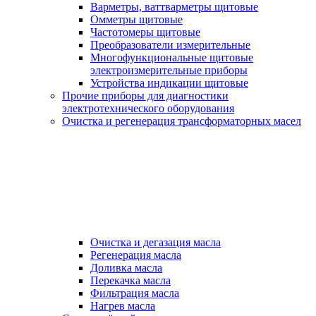
Варметры, ваттварметры щитовые
Омметры щитовые
Частотомеры щитовые
Преобразователи измерительные
Многофункциональные щитовые
электроизмерительные приборы
Устройства индикации щитовые
Прочие приборы для диагностики
электротехнического оборудования
Очистка и регенерация трансформаторных масел
Очистка и дегазация масла
Регенерация масла
Доливка масла
Перекачка масла
Фильтрация масла
Нагрев масла