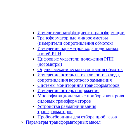
Измерители коэффициента трансформации
Трансформаторные микроомметры
(измерители сопротивления обмоток)
Измерение параметров хода подвижных
частей РПН
Цифровые указатели положения РПН
(логометры)
Оценка механического состояния обмоток
Измерение потерь и тока холостого хода,
сопротивления короткого замыкания
Системы мониторинга трансформаторов
Измерение потерь напряжения
Многофункциональные приборы контроля
силовых трансформаторов
Устройства размагничивания
трансформаторов
Пробоотборники для отбора проб газов
Параметры трансформаторных масел