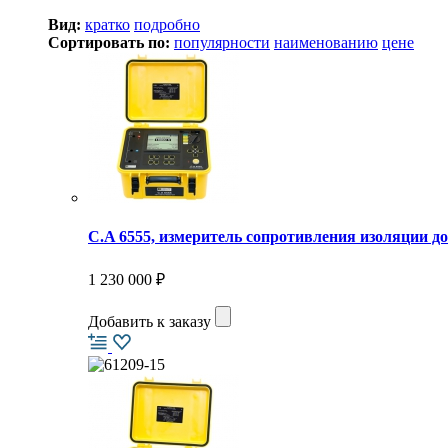
Вид:
кратко
подробно
Сортировать по:
популярности
наименованию
цене
C.A 6555, измеритель сопротивления изоляции до
1 230 000 ₽
Добавить к заказу