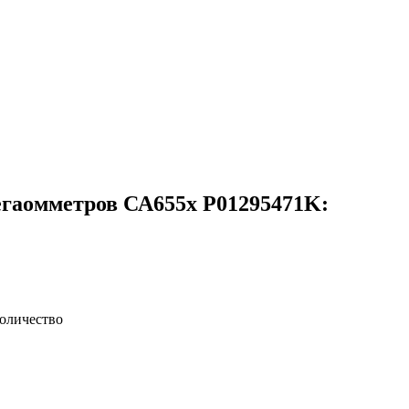
мегаомметров СА655х P01295471K:
оличество