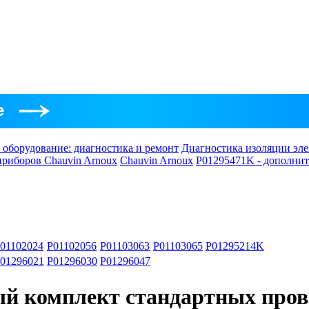
 оборудование: диагностика и ремонт
Диагностика изоляции эле
приборов Chauvin Arnoux
Chauvin Arnoux
P01295471K - дополнит
01102024
P01102056
P01103063
P01103065
P01295214K
01296021
P01296030
P01296047
 комплект стандартных провод