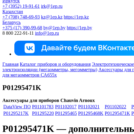
Иркутск
+7 (3952) 19-91-61
irk@1ep.ru
Казахстан
+7 (708) 748-69-93
kz@1ep.kz
https://1ep.kz
Беларусь
+375 (17) 390-99-68
by@1ep.by
https://1ep.by
8 800 222-91-11
info@1ep.ru
Главная
Каталог приборов и оборудования
Электротехническое
электроизоляции (мегаомметры, мегомметры)
Аксессуары для 
для мегаомметров СА655х
P01295471K
Аксессуары для приборов Chauvin Arnoux
DataView ПО
P01101783
P01102017
P01102021
P01102022
P
P01295217K
P01295220
P01295465
P01295468K
P01295471K
P
P01295471K — дополнительный