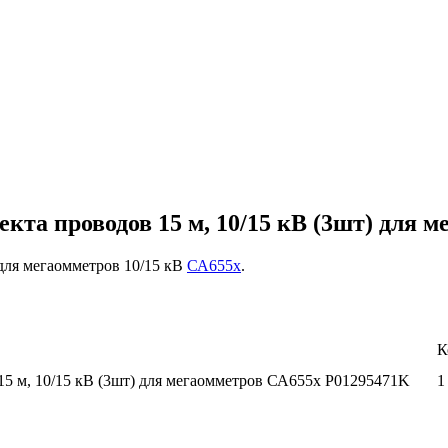
кта проводов 15 м, 10/15 кВ (3шт) для 
для мегаомметров 10/15 кВ
СА655х
.
К
5 м, 10/15 кВ (3шт) для мегаомметров СА655х P01295471K
1