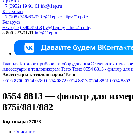
Иркутск
+7 (3952) 19-91-61
irk@1ep.ru
Казахстан
+7 (708) 748-69-93
kz@1ep.kz
https://1ep.kz
Беларусь
+375 (17) 390-99-68
by@1ep.by
https://1ep.by
8 800 222-91-11
info@1ep.ru
Главная
Каталог приборов и оборудования
Электротехническое
Аксессуары к тепловизорам Testo
Testo
0554 8813 - фильтр для 
Аксессуары к тепловизорам Testo
0516 8700
0554 0289
0554 0872
0554 8813
0554 8851
0554 8852
0554 8813 — фильтр для измер
875i/881/882
Код товара:
37028
Описание