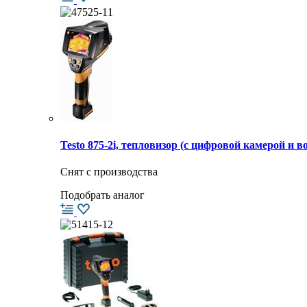
Testo 875-2i, тепловизор (с цифровой камерой и
Снят с производства
Подобрать аналог