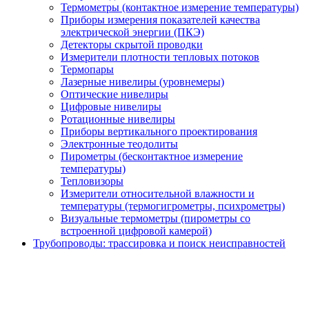
Термометры (контактное измерение температуры)
Приборы измерения показателей качества
электрической энергии (ПКЭ)
Детекторы скрытой проводки
Измерители плотности тепловых потоков
Термопары
Лазерные нивелиры (уровнемеры)
Оптические нивелиры
Цифровые нивелиры
Ротационные нивелиры
Приборы вертикального проектирования
Электронные теодолиты
Пирометры (бесконтактное измерение
температуры)
Тепловизоры
Измерители относительной влажности и
температуры (термогигрометры, психрометры)
Визуальные термометры (пирометры со
встроенной цифровой камерой)
Трубопроводы: трассировка и поиск неисправностей