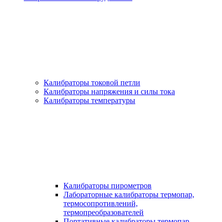
Калибраторы токовой петли
Калибраторы напряжения и силы тока
Калибраторы температуры
Калибраторы пирометров
Лабораторные калибраторы термопар,
термосопротивлений,
термопреобразователей
Портативные калибраторы термопар,