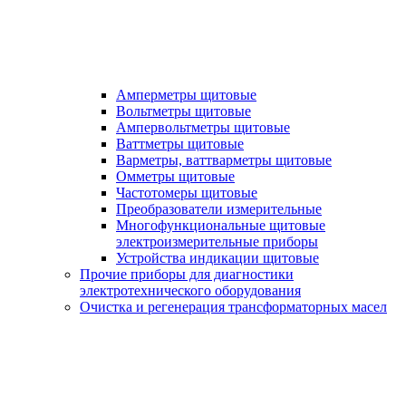
Амперметры щитовые
Вольтметры щитовые
Ампервольтметры щитовые
Ваттметры щитовые
Варметры, ваттварметры щитовые
Омметры щитовые
Частотомеры щитовые
Преобразователи измерительные
Многофункциональные щитовые
электроизмерительные приборы
Устройства индикации щитовые
Прочие приборы для диагностики
электротехнического оборудования
Очистка и регенерация трансформаторных масел