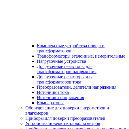
Комплексные устройства поверки
трансформаторов
Трансформаторы эталонные, измерительные
Нагрузочные устройства
Догрузочные резисторы для
трансформаторов напряжения
Догрузочные резисторы для
трансформаторов тока
Преобразователи, делители напряжения
Источники тока
Источники напряжения
Компараторы
Оборудование для поверки гигрометров и
влагомеров
Приборы для поверки преобразователей
Устройства поверки киловольтметров
Приборы для поверки счетчиков электроэнергии и