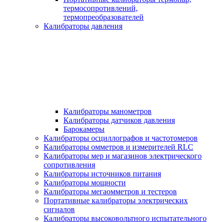
термосопротивлений,
термопреобразователей
Калибраторы давления
Калибраторы манометров
Калибраторы датчиков давления
Барокамеры
Калибраторы осциллографов и частотомеров
Калибраторы омметров и измерителей RLC
Калибраторы мер и магазинов электрического
сопротивления
Калибраторы источников питания
Калибраторы мощности
Калибраторы мегаомметров и тестеров
Портативные калибраторы электрических
сигналов
Калибраторы высоковольтного испытательного