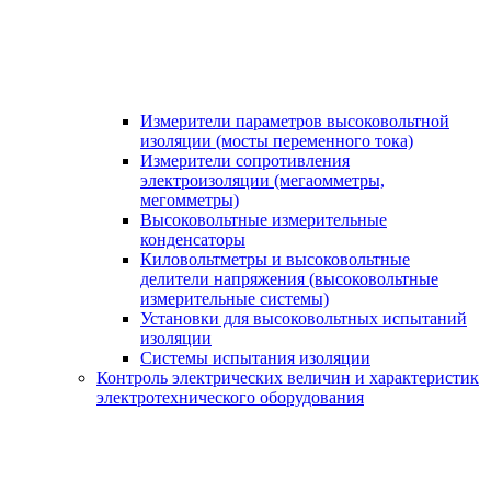
Измерители параметров высоковольтной
изоляции (мосты переменного тока)
Измерители сопротивления
электроизоляции (мегаомметры,
мегомметры)
Высоковольтные измерительные
конденсаторы
Киловольтметры и высоковольтные
делители напряжения (высоковольтные
измерительные системы)
Установки для высоковольтных испытаний
изоляции
Системы испытания изоляции
Контроль электрических величин и характеристик
электротехнического оборудования