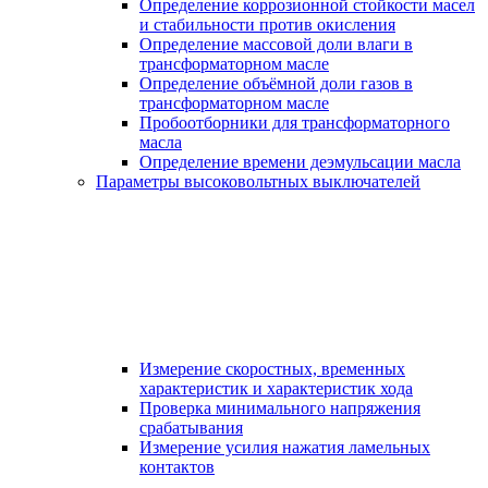
Определение коррозионной стойкости масел
и стабильности против окисления
Определение массовой доли влаги в
трансформаторном масле
Определение объёмной доли газов в
трансформаторном масле
Пробоотборники для трансформаторного
масла
Определение времени деэмульсации масла
Параметры высоковольтных выключателей
Измерение скоростных, временных
характеристик и характеристик хода
Проверка минимального напряжения
срабатывания
Измерение усилия нажатия ламельных
контактов