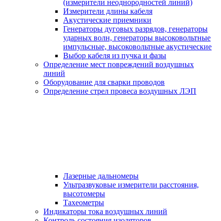
(измерители неоднородностей линий)
Измерители длины кабеля
Акустические приемники
Генераторы дуговых разрядов, генераторы
ударных волн, генераторы высоковольтные
импульсные, высоковольтные акустические
Выбор кабеля из пучка и фазы
Определение мест повреждений воздушных
линий
Оборудование для сварки проводов
Определение стрел провеса воздушных ЛЭП
Лазерные дальномеры
Ультразвуковые измерители расстояния,
высотомеры
Тахеометры
Индикаторы тока воздушных линий
Контроль состояния изоляторов