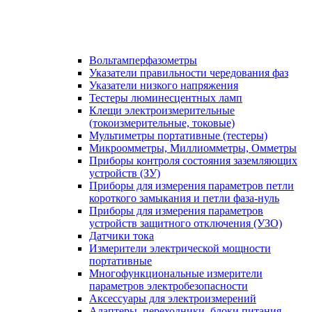
Вольтамперфазометры
Указатели правильности чередования фаз
Указатели низкого напряжения
Тестеры люминесцентных ламп
Клещи электроизмерительные
(токоизмерительные, токовые)
Мультиметры портативные (тестеры)
Микроомметры, Миллиомметры, Омметры
Приборы контроля состояния заземляющих
устройств (ЗУ)
Приборы для измерения параметров петли
короткого замыкания и петли фаза-нуль
Приборы для измерения параметров
устройств защитного отключения (УЗО)
Датчики тока
Измерители электрической мощности
портативные
Многофункциональные измерители
параметров электробезопасности
Аксессуары для электроизмерений
Адаптеры, переходники, блоки питания,