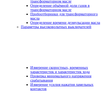
трансформаторном масле
Определение объёмной доли газов в
трансформаторном масле
Пробоотборники для трансформаторного
масла
Определение времени деэмульсации масла
Параметры высоковольтных выключателей
Измерение скоростных, временных
характеристик и характеристик хода
Проверка минимального напряжения
срабатывания
Измерение усилия нажатия ламельных
контактов