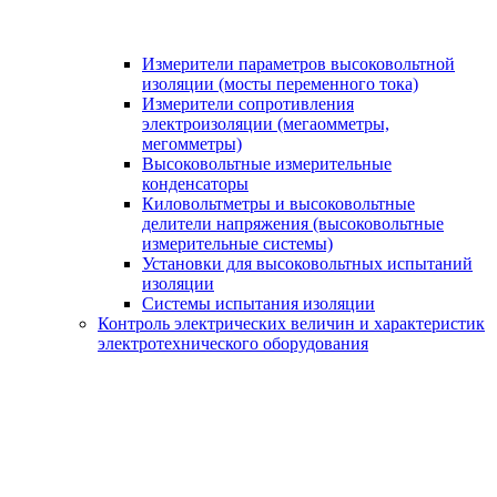
Измерители параметров высоковольтной
изоляции (мосты переменного тока)
Измерители сопротивления
электроизоляции (мегаомметры,
мегомметры)
Высоковольтные измерительные
конденсаторы
Киловольтметры и высоковольтные
делители напряжения (высоковольтные
измерительные системы)
Установки для высоковольтных испытаний
изоляции
Системы испытания изоляции
Контроль электрических величин и характеристик
электротехнического оборудования