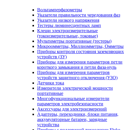
Вольтамперфазометры
Указатели правильности чередования фаз
Указатели низкого напряжения
Тестеры люминесцентных ламп
Клещи электроизмерительные
(токоизмерительные, токовые)
Мультиметры портативные (тестеры)
Микроомметры, Миллиомметры, Омметры
Приборы контроля состояния заземляющих
устройств (ЗУ)
Приборы для измерения параметров петли
короткого замыкания и петли фаза-нуль
Приборы для измерения параметров
устройств защитного отключения (УЗО)
Датчики тока
Измерители электрической мощности
портативные
Многофункциональные измерители
параметров электробезопасности
Аксессуары для электроизмерений
Адаптеры, переходники, блоки питания,
аккумуляторные батареи, зарядные
устройства
Приборы с поддержкой технологии Fluke