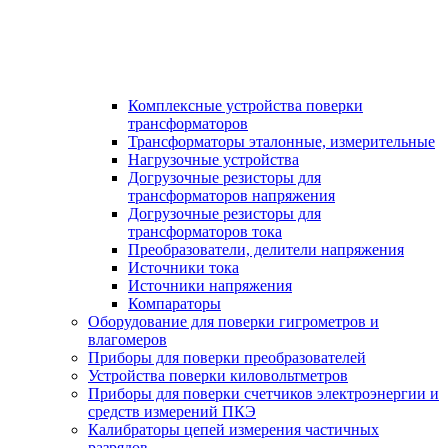
Комплексные устройства поверки
трансформаторов
Трансформаторы эталонные, измерительные
Нагрузочные устройства
Догрузочные резисторы для
трансформаторов напряжения
Догрузочные резисторы для
трансформаторов тока
Преобразователи, делители напряжения
Источники тока
Источники напряжения
Компараторы
Оборудование для поверки гигрометров и
влагомеров
Приборы для поверки преобразователей
Устройства поверки киловольтметров
Приборы для поверки счетчиков электроэнергии и
средств измерений ПКЭ
Калибраторы цепей измерения частичных
разрядов