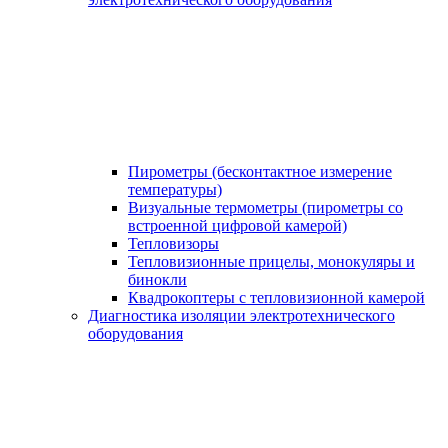
Пирометры (бесконтактное измерение
температуры)
Визуальные термометры (пирометры со
встроенной цифровой камерой)
Тепловизоры
Тепловизионные прицелы, монокуляры и
бинокли
Квадрокоптеры с тепловизионной камерой
Диагностика изоляции электротехнического
оборудования