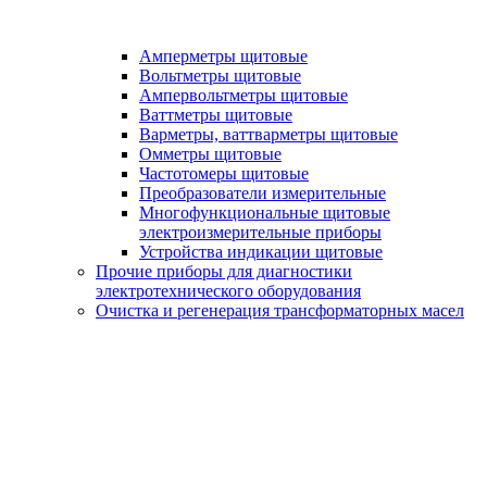
Амперметры щитовые
Вольтметры щитовые
Ампервольтметры щитовые
Ваттметры щитовые
Варметры, ваттварметры щитовые
Омметры щитовые
Частотомеры щитовые
Преобразователи измерительные
Многофункциональные щитовые
электроизмерительные приборы
Устройства индикации щитовые
Прочие приборы для диагностики
электротехнического оборудования
Очистка и регенерация трансформаторных масел