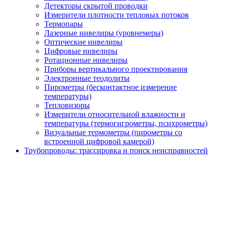
Детекторы скрытой проводки
Измерители плотности тепловых потоков
Термопары
Лазерные нивелиры (уровнемеры)
Оптические нивелиры
Цифровые нивелиры
Ротационные нивелиры
Приборы вертикального проектирования
Электронные теодолиты
Пирометры (бесконтактное измерение
температуры)
Тепловизоры
Измерители относительной влажности и
температуры (термогигрометры, психрометры)
Визуальные термометры (пирометры со
встроенной цифровой камерой)
Трубопроводы: трассировка и поиск неисправностей