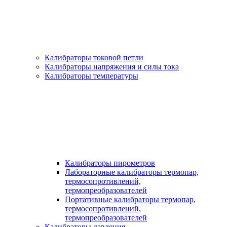
Калибраторы токовой петли
Калибраторы напряжения и силы тока
Калибраторы температуры
Калибраторы пирометров
Лабораторные калибраторы термопар,
термосопротивлений,
термопреобразователей
Портативные калибраторы термопар,
термосопротивлений,
термопреобразователей
Калибраторы давления