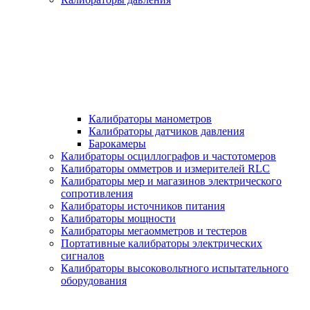
Калибраторы манометров
Калибраторы датчиков давления
Барокамеры
Калибраторы осциллографов и частотомеров
Калибраторы омметров и измерителей RLC
Калибраторы мер и магазинов электрического
сопротивления
Калибраторы источников питания
Калибраторы мощности
Калибраторы мегаомметров и тестеров
Портативные калибраторы электрических
сигналов
Калибраторы высоковольтного испытательного
оборудования