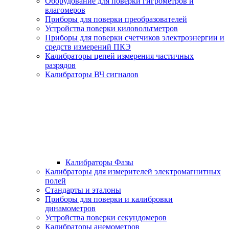
Оборудование для поверки гигрометров и
влагомеров
Приборы для поверки преобразователей
Устройства поверки киловольтметров
Приборы для поверки счетчиков электроэнергии и
средств измерений ПКЭ
Калибраторы цепей измерения частичных
разрядов
Калибраторы ВЧ сигналов
Калибраторы Фазы
Калибраторы для измерителей электромагнитных
полей
Стандарты и эталоны
Приборы для поверки и калибровки
динамометров
Устройства поверки секундомеров
Калибраторы анемометров