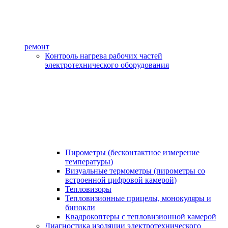
ремонт
Контроль нагрева рабочих частей
электротехнического оборудования
Пирометры (бесконтактное измерение
температуры)
Визуальные термометры (пирометры со
встроенной цифровой камерой)
Тепловизоры
Тепловизионные прицелы, монокуляры и
бинокли
Квадрокоптеры с тепловизионной камерой
Диагностика изоляции электротехнического