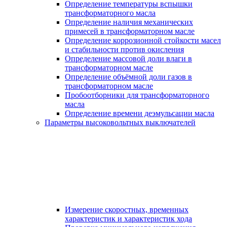
Определение температуры вспышки
трансформаторного масла
Определение наличия механических
примесей в трансформаторном масле
Определение коррозионной стойкости масел
и стабильности против окисления
Определение массовой доли влаги в
трансформаторном масле
Определение объёмной доли газов в
трансформаторном масле
Пробоотборники для трансформаторного
масла
Определение времени деэмульсации масла
Параметры высоковольтных выключателей
Измерение скоростных, временных
характеристик и характеристик хода