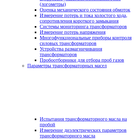
(логометры)
Оценка механического состояния обмоток
Измерение потерь и тока холостого хода,
сопротивления короткого замыкания
Системы мониторинга трансформаторов
Измерение потерь напряжения
Многофункциональные приборы контроля
силовых трансформаторов
Устройства размагничивания
трансформаторов
Пробоотборники для отбора проб газов
Параметры трансформаторных масел
Испытания трансформаторного масла на
пробой
Измерение диэлектрических параметров
трансформаторного масла