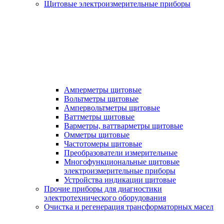
Щитовые электроизмерительные приборы
Амперметры щитовые
Вольтметры щитовые
Ампервольтметры щитовые
Ваттметры щитовые
Варметры, ваттварметры щитовые
Омметры щитовые
Частотомеры щитовые
Преобразователи измерительные
Многофункциональные щитовые
электроизмерительные приборы
Устройства индикации щитовые
Прочие приборы для диагностики
электротехнического оборудования
Очистка и регенерация трансформаторных масел