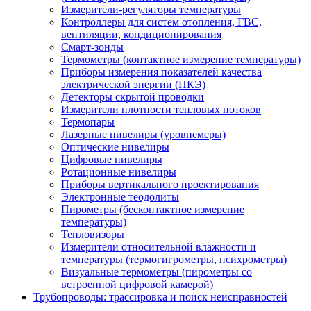
Измерители-регуляторы температуры
Контроллеры для систем отопления, ГВС,
вентиляции, кондиционирования
Смарт-зонды
Термометры (контактное измерение температуры)
Приборы измерения показателей качества
электрической энергии (ПКЭ)
Детекторы скрытой проводки
Измерители плотности тепловых потоков
Термопары
Лазерные нивелиры (уровнемеры)
Оптические нивелиры
Цифровые нивелиры
Ротационные нивелиры
Приборы вертикального проектирования
Электронные теодолиты
Пирометры (бесконтактное измерение
температуры)
Тепловизоры
Измерители относительной влажности и
температуры (термогигрометры, психрометры)
Визуальные термометры (пирометры со
встроенной цифровой камерой)
Трубопроводы: трассировка и поиск неисправностей