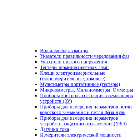
Вольтамперфазометры
Указатели правильности чередования фаз
Указатели низкого напряжения
Тестеры люминесцентных ламп
Клещи электроизмерительные
(токоизмерительные, токовые)
Мультиметры портативные (тестеры)
Микроомметры, Миллиомметры, Омметры
Приборы контроля состояния заземляющих
устройств (ЗУ)
Приборы для измерения параметров петли
короткого замыкания и петли фаза-нуль
Приборы для измерения параметров
устройств защитного отключения (УЗО)
Датчики тока
Измерители электрической мощности