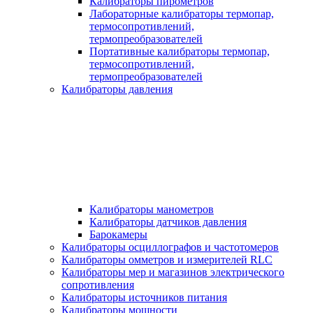
Калибраторы пирометров
Лабораторные калибраторы термопар,
термосопротивлений,
термопреобразователей
Портативные калибраторы термопар,
термосопротивлений,
термопреобразователей
Калибраторы давления
Калибраторы манометров
Калибраторы датчиков давления
Барокамеры
Калибраторы осциллографов и частотомеров
Калибраторы омметров и измерителей RLC
Калибраторы мер и магазинов электрического
сопротивления
Калибраторы источников питания
Калибраторы мощности