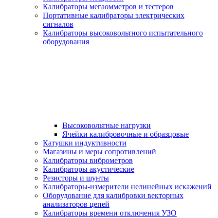
Калибраторы мегаомметров и тестеров
Портативные калибраторы электрических
сигналов
Калибраторы высоковольтного испытательного
оборудования
Высоковольтные нагрузки
Ячейки калибровочные и образцовые
Катушки индуктивности
Магазины и меры сопротивлений
Калибраторы виброметров
Калибраторы акустические
Резисторы и шунты
Калибраторы-измерители нелинейных искажений
Оборудование для калибровки векторных
анализаторов цепей
Калибраторы времени отключения УЗО