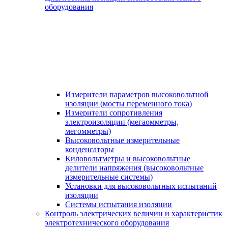
оборудования
Измерители параметров высоковольтной
изоляции (мосты переменного тока)
Измерители сопротивления
электроизоляции (мегаомметры,
мегомметры)
Высоковольтные измерительные
конденсаторы
Киловольтметры и высоковольтные
делители напряжения (высоковольтные
измерительные системы)
Установки для высоковольтных испытаний
изоляции
Системы испытания изоляции
Контроль электрических величин и характеристик
электротехнического оборудования