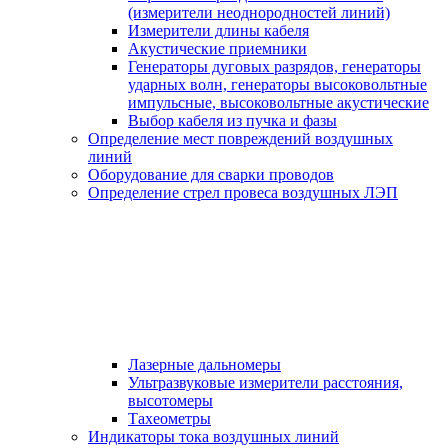
(измерители неоднородностей линий)
Измерители длины кабеля
Акустические приемники
Генераторы дуговых разрядов, генераторы
ударных волн, генераторы высоковольтные
импульсные, высоковольтные акустические
Выбор кабеля из пучка и фазы
Определение мест повреждений воздушных
линий
Оборудование для сварки проводов
Определение стрел провеса воздушных ЛЭП
Лазерные дальномеры
Ультразвуковые измерители расстояния,
высотомеры
Тахеометры
Индикаторы тока воздушных линий