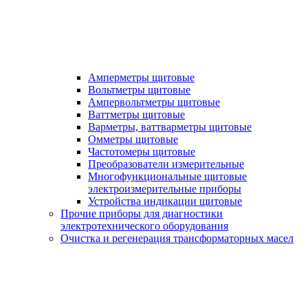
Амперметры щитовые
Вольтметры щитовые
Ампервольтметры щитовые
Ваттметры щитовые
Варметры, ваттварметры щитовые
Омметры щитовые
Частотомеры щитовые
Преобразователи измерительные
Многофункциональные щитовые
электроизмерительные приборы
Устройства индикации щитовые
Прочие приборы для диагностики
электротехнического оборудования
Очистка и регенерация трансформаторных масел