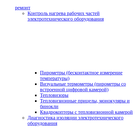
ремонт
Контроль нагрева рабочих частей
электротехнического оборудования
Пирометры (бесконтактное измерение
температуры)
Визуальные термометры (пирометры со
встроенной цифровой камерой)
Тепловизоры
Тепловизионные прицелы, монокуляры и
бинокли
Квадрокоптеры с тепловизионной камерой
Диагностика изоляции электротехнического
оборудования