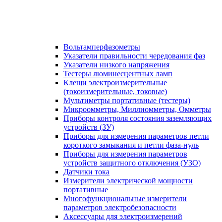
Вольтамперфазометры
Указатели правильности чередования фаз
Указатели низкого напряжения
Тестеры люминесцентных ламп
Клещи электроизмерительные
(токоизмерительные, токовые)
Мультиметры портативные (тестеры)
Микроомметры, Миллиомметры, Омметры
Приборы контроля состояния заземляющих
устройств (ЗУ)
Приборы для измерения параметров петли
короткого замыкания и петли фаза-нуль
Приборы для измерения параметров
устройств защитного отключения (УЗО)
Датчики тока
Измерители электрической мощности
портативные
Многофункциональные измерители
параметров электробезопасности
Аксессуары для электроизмерений