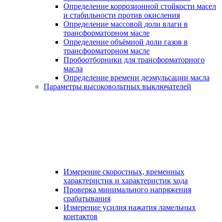
Определение коррозионной стойкости масел
и стабильности против окисления
Определение массовой доли влаги в
трансформаторном масле
Определение объёмной доли газов в
трансформаторном масле
Пробоотборники для трансформаторного
масла
Определение времени деэмульсации масла
Параметры высоковольтных выключателей
Измерение скоростных, временных
характеристик и характеристик хода
Проверка минимального напряжения
срабатывания
Измерение усилия нажатия ламельных
контактов