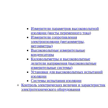
Измерители параметров высоковольтной
изоляции (мосты переменного тока)
Измерители сопротивления
электроизоляции (мегаомметры,
мегомметры)
Высоковольтные измерительные
конденсаторы
Киловольтметры и высоковольтные
делители напряжения (высоковольтные
измерительные системы)
Установки для высоковольтных испытаний
изоляции
Системы испытания изоляции
Контроль электрических величин и характеристик
электротехнического оборудования