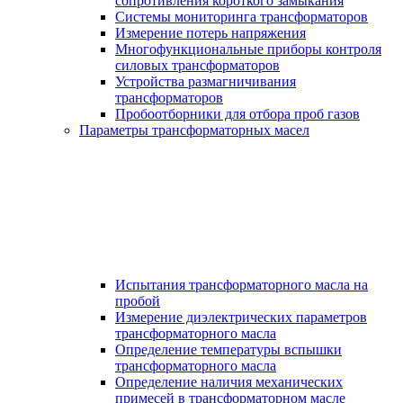
сопротивления короткого замыкания
Системы мониторинга трансформаторов
Измерение потерь напряжения
Многофункциональные приборы контроля
силовых трансформаторов
Устройства размагничивания
трансформаторов
Пробоотборники для отбора проб газов
Параметры трансформаторных масел
Испытания трансформаторного масла на
пробой
Измерение диэлектрических параметров
трансформаторного масла
Определение температуры вспышки
трансформаторного масла
Определение наличия механических
примесей в трансформаторном масле