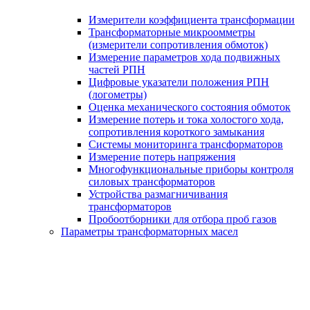
Измерители коэффициента трансформации
Трансформаторные микроомметры
(измерители сопротивления обмоток)
Измерение параметров хода подвижных
частей РПН
Цифровые указатели положения РПН
(логометры)
Оценка механического состояния обмоток
Измерение потерь и тока холостого хода,
сопротивления короткого замыкания
Системы мониторинга трансформаторов
Измерение потерь напряжения
Многофункциональные приборы контроля
силовых трансформаторов
Устройства размагничивания
трансформаторов
Пробоотборники для отбора проб газов
Параметры трансформаторных масел