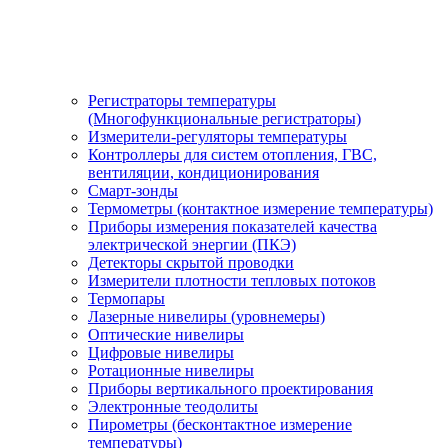
Регистраторы температуры
(Многофункциональные регистраторы)
Измерители-регуляторы температуры
Контроллеры для систем отопления, ГВС,
вентиляции, кондиционирования
Смарт-зонды
Термометры (контактное измерение температуры)
Приборы измерения показателей качества
электрической энергии (ПКЭ)
Детекторы скрытой проводки
Измерители плотности тепловых потоков
Термопары
Лазерные нивелиры (уровнемеры)
Оптические нивелиры
Цифровые нивелиры
Ротационные нивелиры
Приборы вертикального проектирования
Электронные теодолиты
Пирометры (бесконтактное измерение
температуры)