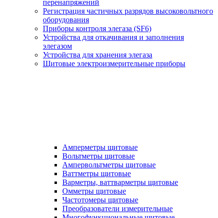
перенапряжений
Регистрация частичных разрядов высоковольтного
оборудования
Приборы контроля элегаза (SF6)
Устройства для откачивания и заполнения
элегазом
Устройства для хранения элегаза
Щитовые электроизмерительные приборы
Амперметры щитовые
Вольтметры щитовые
Ампервольтметры щитовые
Ваттметры щитовые
Варметры, ваттварметры щитовые
Омметры щитовые
Частотомеры щитовые
Преобразователи измерительные
Многофункциональные щитовые