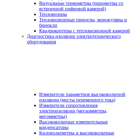
Визуальные термометры (пирометры со
встроенной цифровой камерой)
Тепловизоры
Тепловизионные прицелы, монокуляры и
бинокли
Квадрокоптеры с тепловизионной камерой
Диагностика изоляции электротехнического
оборудования
Измерители параметров высоковольтной
изоляции (мосты переменного тока)
Измерители сопротивления
электроизоляции (мегаомметры,
мегомметры)
Высоковольтные измерительные
конденсаторы
Киловольтметры и высоковольтные