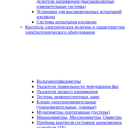
делители напряжения (высоковольтные
измерительные системы)
Установки для высоковольтных испытаний
изоляции
Системы испытания изоляции
Контроль электрических величин и характеристик
электротехнического оборудования
Вольтамперфазометры
Указатели правильности чередования фаз
Указатели низкого напряжения
Тестеры люминесцентных ламп
Клещи электроизмерительные
(токоизмерительные, токовые)
Мультиметры портативные (тестеры)
Микроомметры, Миллиомметры, Омметры
Приборы контроля состояния заземляющих
устройств (ЗУ)