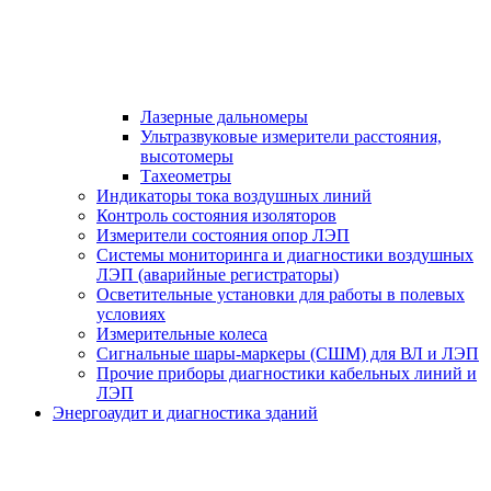
Лазерные дальномеры
Ультразвуковые измерители расстояния,
высотомеры
Тахеометры
Индикаторы тока воздушных линий
Контроль состояния изоляторов
Измерители состояния опор ЛЭП
Системы мониторинга и диагностики воздушных
ЛЭП (аварийные регистраторы)
Осветительные установки для работы в полевых
условиях
Измерительные колеса
Сигнальные шары-маркеры (СШМ) для ВЛ и ЛЭП
Прочие приборы диагностики кабельных линий и
ЛЭП
Энергоаудит и диагностика зданий