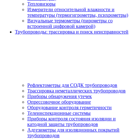
Тепловизоры
Измерители относительной влажности и
температуры (термогигрометры, психрометры)
Визуальные термометры (пирометры со
встроенной цифровой камерой)
Трубопроводы: трассировка и поиск неисправностей
Рефлектометры для СОДК трубопроводов
Трассировка неметаллических трубопроводов
Приборы обнаружения утечек
Опрессовочное оборудование
Оборудование контроля герметичности
Телеинспекционные системы
Приборы контроля состояния изоляции и
катодной защиты трубопроводов
Адгезиметры для изоляционных покрытий
трубопроводов