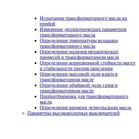
Испытания трансформаторного масла на
пробой
Измерение диэлектрических параметров
трансформаторного масла
Определение температуры вспышки
трансформаторного масла
Определение наличия механических
примесей в трансформаторном масле
Определение коррозионной стойкости масел
и стабильности против окисления
Определение массовой доли влаги в
трансформаторном масле
Определение объёмной доли газов в
трансформаторном масле
Пробоотборники для трансформаторного
масла
Определение времени деэмульсации масла
Параметры высоковольтных выключателей