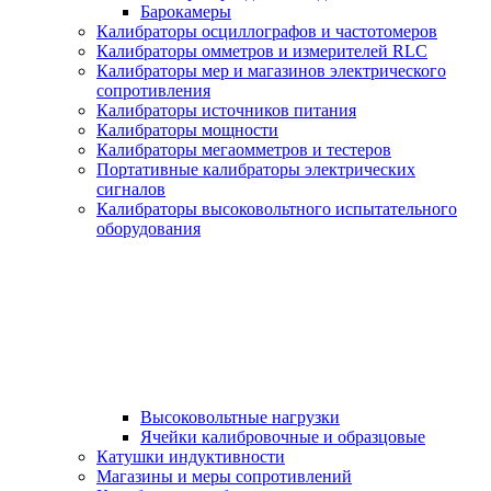
Барокамеры
Калибраторы осциллографов и частотомеров
Калибраторы омметров и измерителей RLC
Калибраторы мер и магазинов электрического
сопротивления
Калибраторы источников питания
Калибраторы мощности
Калибраторы мегаомметров и тестеров
Портативные калибраторы электрических
сигналов
Калибраторы высоковольтного испытательного
оборудования
Высоковольтные нагрузки
Ячейки калибровочные и образцовые
Катушки индуктивности
Магазины и меры сопротивлений