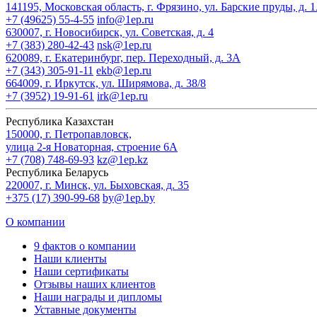
141195, Московская область, г. Фрязино, ул. Барские пруды, д. 
+7 (49625) 55-4-55
info@1ep.ru
630007, г. Новосибирск, ул. Советская, д. 4
+7 (383) 280-42-43
nsk@1ep.ru
620089, г. Екатеринбург, пер. Переходный, д. 3А
+7 (343) 305-91-11
ekb@1ep.ru
664009, г. Иркутск, ул. Ширямова, д. 38/8
+7 (3952) 19-91-61
irk@1ep.ru
Республика Казахстан
150000, г. Петропавловск,
улица 2-я Новаторная, строение 6А
+7 (708) 748-69-93
kz@1ep.kz
Республика Беларусь
220007, г. Минск, ул. Быховская, д. 35
+375 (17) 390-99-68
by@1ep.by
О компании
9 фактов о компании
Наши клиенты
Наши сертификаты
Отзывы наших клиентов
Наши награды и дипломы
Уставные документы