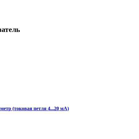
затель
тр (токовая петля 4...20 мА)