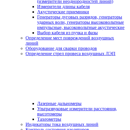
(измерители неоднородностей линий)
Измерители длины кабеля
Акустические приемники
Генераторы дуговых разрядов, генераторы
ударных волн, генераторы высоковольтные
импульсные, высоковольтные акустические
Выбор кабеля из пучка и фазы
Определение мест повреждений воздушных
линий
Оборудование для сварки проводов
Определение стрел провеса воздушных ЛЭП
Лазерные дальномеры
Ультразвуковые измерители расстояния,
высотомеры
Тахеометры
Индикаторы тока воздушных линий
Контроль состояния изоляторов