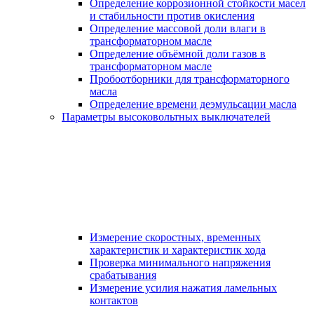
Определение коррозионной стойкости масел
и стабильности против окисления
Определение массовой доли влаги в
трансформаторном масле
Определение объёмной доли газов в
трансформаторном масле
Пробоотборники для трансформаторного
масла
Определение времени деэмульсации масла
Параметры высоковольтных выключателей
Измерение скоростных, временных
характеристик и характеристик хода
Проверка минимального напряжения
срабатывания
Измерение усилия нажатия ламельных
контактов