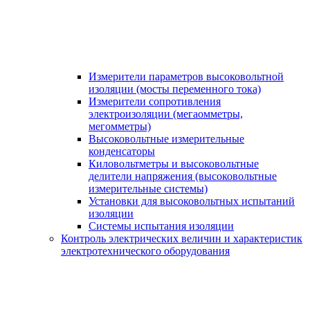
Измерители параметров высоковольтной
изоляции (мосты переменного тока)
Измерители сопротивления
электроизоляции (мегаомметры,
мегомметры)
Высоковольтные измерительные
конденсаторы
Киловольтметры и высоковольтные
делители напряжения (высоковольтные
измерительные системы)
Установки для высоковольтных испытаний
изоляции
Системы испытания изоляции
Контроль электрических величин и характеристик
электротехнического оборудования