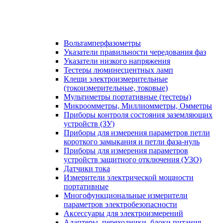
Вольтамперфазометры
Указатели правильности чередования фаз
Указатели низкого напряжения
Тестеры люминесцентных ламп
Клещи электроизмерительные
(токоизмерительные, токовые)
Мультиметры портативные (тестеры)
Микроомметры, Миллиомметры, Омметры
Приборы контроля состояния заземляющих
устройств (ЗУ)
Приборы для измерения параметров петли
короткого замыкания и петли фаза-нуль
Приборы для измерения параметров
устройств защитного отключения (УЗО)
Датчики тока
Измерители электрической мощности
портативные
Многофункциональные измерители
параметров электробезопасности
Аксессуары для электроизмерений
Адаптеры, переходники, блоки питания,