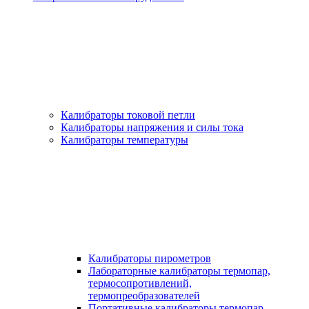
Калибраторы токовой петли
Калибраторы напряжения и силы тока
Калибраторы температуры
Калибраторы пирометров
Лабораторные калибраторы термопар,
термосопротивлений,
термопреобразователей
Портативные калибраторы термопар,