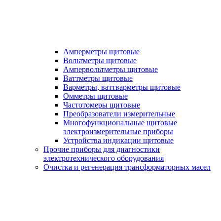
Амперметры щитовые
Вольтметры щитовые
Ампервольтметры щитовые
Ваттметры щитовые
Варметры, ваттварметры щитовые
Омметры щитовые
Частотомеры щитовые
Преобразователи измерительные
Многофункциональные щитовые
электроизмерительные приборы
Устройства индикации щитовые
Прочие приборы для диагностики
электротехнического оборудования
Очистка и регенерация трансформаторных масел