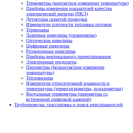
Термометры (контактное измерение температуры)
Приборы измерения показателей качества
электрической энергии (ПКЭ)
Детекторы скрытой проводки
Измерители плотности тепловых потоков
Термопары
Лазерные нивелиры (уровнемеры)
Оптические нивелиры
Цифровые нивелиры
Ротационные нивелиры
Приборы вертикального проектирования
Электронные теодолиты
Пирометры (бесконтактное измерение
температуры)
Тепловизоры
Измерители относительной влажности и
температуры (термогигрометры, психрометры)
Визуальные термометры (пирометры со
встроенной цифровой камерой)
Трубопроводы: трассировка и поиск неисправностей