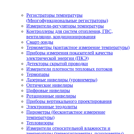
Регистраторы температуры
(Многофункциональные регистраторы)
Измерители-регуляторы температуры
Контроллеры для систем отопления, ГВС,
вентиляции, кондиционирования
Смарт-зонды
Термометры (контактное измерение температуры)
Приборы измерения показателей качества
электрической энергии (ПКЭ)
Детекторы скрытой проводки
Измерители плотности тепловых потоков
Термопары
Лазерные нивелиры (уровнемеры)
Оптические нивелиры
Цифровые нивелиры
Ротационные нивелиры
Приборы вертикального проектирования
Электронные теодолиты
Пирометры (бесконтактное измерение
температуры)
Тепловизоры
Измерители относительной влажности и
температуры (термогигрометры, психрометры)