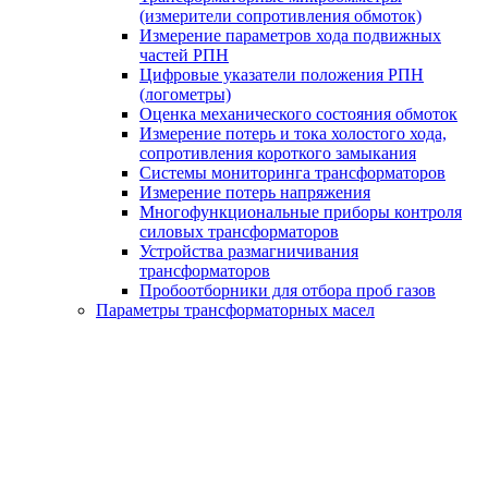
(измерители сопротивления обмоток)
Измерение параметров хода подвижных
частей РПН
Цифровые указатели положения РПН
(логометры)
Оценка механического состояния обмоток
Измерение потерь и тока холостого хода,
сопротивления короткого замыкания
Системы мониторинга трансформаторов
Измерение потерь напряжения
Многофункциональные приборы контроля
силовых трансформаторов
Устройства размагничивания
трансформаторов
Пробоотборники для отбора проб газов
Параметры трансформаторных масел