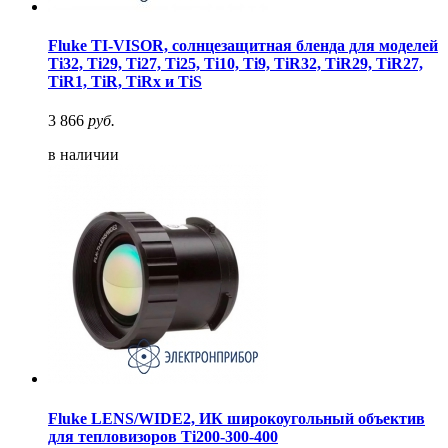
Fluke TI-VISOR, солнцезащитная бленда для моделей
Ti32, Ti29, Ti27, Ti25, Ti10, Ti9, TiR32, TiR29, TiR27,
TiR1, TiR, TiRx и TiS
3 866
руб.
в наличии
Fluke LENS/WIDE2, ИК широкоугольный объектив
для тепловизоров Ti200-300-400