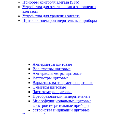
Приборы контроля элегаза (SF6)
Устройства для откачивания и заполнения
элегазом
Устройства для хранения элегаза
Щитовые электроизмерительные приборы
Амперметры щитовые
Вольтметры щитовые
Ампервольтметры щитовые
Ваттметры щитовые
Варметры, ваттварметры щитовые
Омметры щитовые
Частотомеры щитовые
Преобразователи измерительные
Многофункциональные щитовые
электроизмерительные приборы
Устройства индикации щитовые