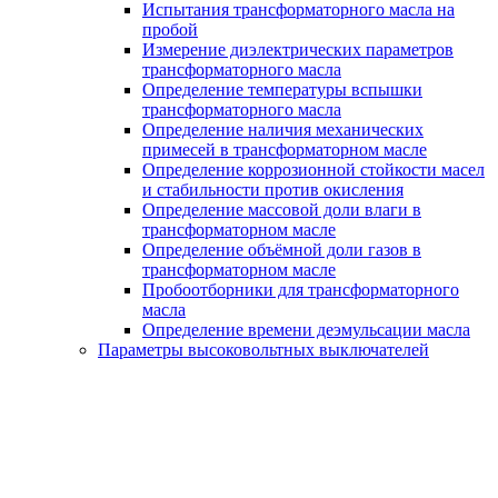
Испытания трансформаторного масла на
пробой
Измерение диэлектрических параметров
трансформаторного масла
Определение температуры вспышки
трансформаторного масла
Определение наличия механических
примесей в трансформаторном масле
Определение коррозионной стойкости масел
и стабильности против окисления
Определение массовой доли влаги в
трансформаторном масле
Определение объёмной доли газов в
трансформаторном масле
Пробоотборники для трансформаторного
масла
Определение времени деэмульсации масла
Параметры высоковольтных выключателей