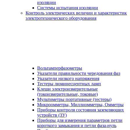
изоляции
Системы испытания изоляции
Контроль электрических величин и характеристик
электротехнического оборудования
Вольтамперфазометры
Указатели правильности чередования фаз
Указатели низкого напряжения
Тестеры люминесцентных ламп
Клещи электроизмерительные
(токоизмерительные, токовые)
Мультиметры портативные (тестеры)
Микроомметры, Миллиомметры, Омметры
Приборы контроля состояния заземляющих
устройств (ЗУ)
Приборы для измерения параметров петли
короткого замыкания и петли фаза-нуль