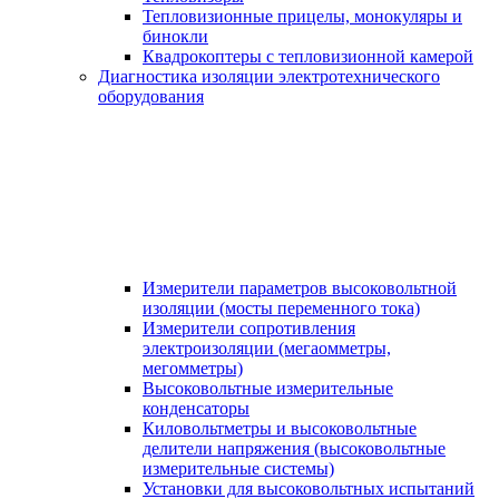
Тепловизионные прицелы, монокуляры и
бинокли
Квадрокоптеры с тепловизионной камерой
Диагностика изоляции электротехнического
оборудования
Измерители параметров высоковольтной
изоляции (мосты переменного тока)
Измерители сопротивления
электроизоляции (мегаомметры,
мегомметры)
Высоковольтные измерительные
конденсаторы
Киловольтметры и высоковольтные
делители напряжения (высоковольтные
измерительные системы)
Установки для высоковольтных испытаний