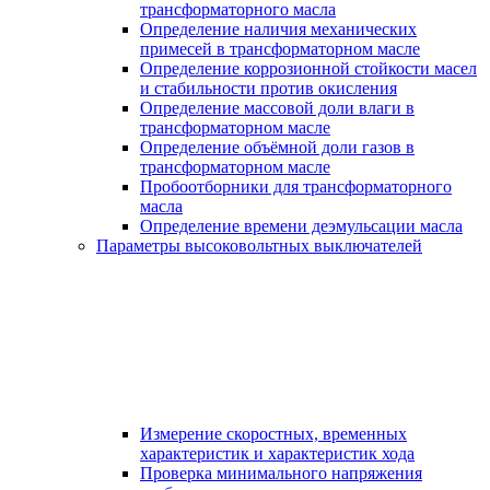
трансформаторного масла
Определение наличия механических
примесей в трансформаторном масле
Определение коррозионной стойкости масел
и стабильности против окисления
Определение массовой доли влаги в
трансформаторном масле
Определение объёмной доли газов в
трансформаторном масле
Пробоотборники для трансформаторного
масла
Определение времени деэмульсации масла
Параметры высоковольтных выключателей
Измерение скоростных, временных
характеристик и характеристик хода
Проверка минимального напряжения