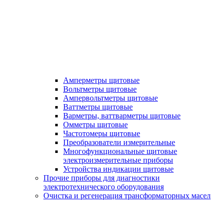
Амперметры щитовые
Вольтметры щитовые
Ампервольтметры щитовые
Ваттметры щитовые
Варметры, ваттварметры щитовые
Омметры щитовые
Частотомеры щитовые
Преобразователи измерительные
Многофункциональные щитовые
электроизмерительные приборы
Устройства индикации щитовые
Прочие приборы для диагностики
электротехнического оборудования
Очистка и регенерация трансформаторных масел