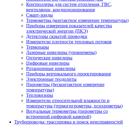
Контроллеры для систем отопления, ГВС,
вентиляции, кондиционирования
Смарт-зонды
Термометры (контактное измерение температуры)
Приборы измерения показателей качества
электрической энергии (ПКЭ)
Детекторы скрытой проводки
Измерители плотности тепловых потоков
Термопары
Лазерные нивелиры (уровнемеры)
Оптические нивелиры
Цифровые нивелиры
Ротационные нивелиры
Приборы вертикального проектирования
Электронные теодолиты
Пирометры (бесконтактное измерение
температуры)
Тепловизоры
Измерители относительной влажности и
температуры (термогигрометры, психрометры)
Визуальные термометры (пирометры со
встроенной цифровой камерой)
Трубопроводы: трассировка и поиск неисправностей