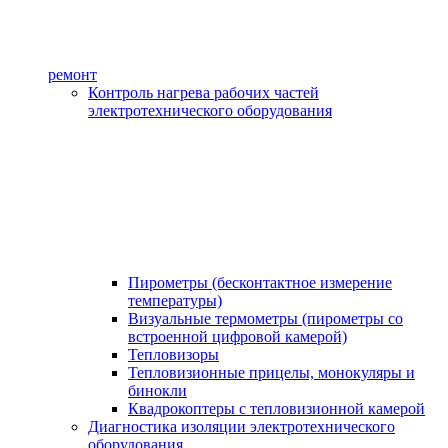
ремонт
Контроль нагрева рабочих частей
электротехнического оборудования
Пирометры (бесконтактное измерение
температуры)
Визуальные термометры (пирометры со
встроенной цифровой камерой)
Тепловизоры
Тепловизионные прицелы, монокуляры и
бинокли
Квадрокоптеры с тепловизионной камерой
Диагностика изоляции электротехнического
оборудования