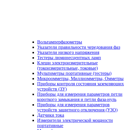
Вольтамперфазометры
Указатели правильности чередования фаз
Указатели низкого напряжения
Тестеры люминесцентных ламп
Клещи электроизмерительные
(токоизмерительные, токовые)
Мультиметры портативные (тестеры)
Микроомметры, Миллиомметры, Омметры
Приборы контроля состояния заземляющих
устройств (ЗУ)
Приборы для измерения параметров петли
короткого замыкания и петли фаза-нуль
Приборы для измерения параметров
устройств защитного отключения (УЗО)
Датчики тока
Измерители электрической мощности
портативные