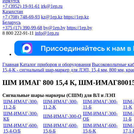
Иркутск
+7 (3952) 19-91-61
irk@1ep.ru
Казахстан
+7 (708) 748-69-93
kz@1ep.kz
https://1ep.kz
Беларусь
+375 (17) 390-99-68
by@1ep.by
https://1ep.by
8 800 222-91-11
info@1ep.ru
Главная
Каталог приборов и оборудования
Высоковольтные каб
15,4-К - сигнальный шар-маркер для ЛЭП, 15,4 мм, 800 мм, кр
ШМ ИМАГ 800 15,4 К, ШМ-ИМАГ80015
Сигнальные шары-маркеры (СШМ) для ВЛ и ЛЭП
ШМ-ИМАГ-300-
ШМ-ИМАГ-300-
ШМ-ИМАГ-300-
ШМ-
11,2-Б
11,2-К
11-Б
11-К
ШМ-ИМАГ-300-
ШМ-ИМАГ-300-
ШМ-
ШМ-ИМАГ-300-О
КБ
ОБ
11-Б
ШМ-ИМАГ-600-
ШМ-ИМАГ-600-
ШМ-ИМАГ-600-
ШМ-
15,4-О/Б
15,6-Б
15,6-К
17,1-