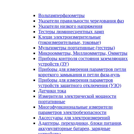
Вольтамперфазометры
Указатели правильности чередования фаз
Указатели низкого напряжения
Тестеры люминесцентных ламп
Клещи электроизмерительные
(токоизмерительные, токовые)
Мультиметры портативные (тестеры)
Микроомметры, Миллиомметры, Омметры
Приборы контроля состояния заземляющих
устройств (ЗУ)
Приборы для измерения параметров петли
короткого замыкания и петли фаза-нуль
Приборы для измерения параметров
устройств защитного отключения (УЗО)
Датчики тока
Измерители электрической мощности
портативные
Многофункциональные измерители
параметров электробезопасности
Аксессуары для электроизмерений
Адаптеры, переходники, блоки питания,
аккумуляторные батареи, зарядные
устройства