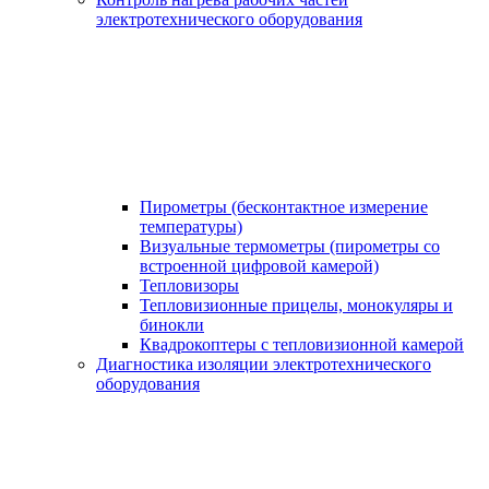
электротехнического оборудования
Пирометры (бесконтактное измерение
температуры)
Визуальные термометры (пирометры со
встроенной цифровой камерой)
Тепловизоры
Тепловизионные прицелы, монокуляры и
бинокли
Квадрокоптеры с тепловизионной камерой
Диагностика изоляции электротехнического
оборудования