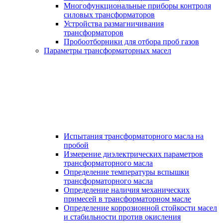
Многофункциональные приборы контроля
силовых трансформаторов
Устройства размагничивания
трансформаторов
Пробоотборники для отбора проб газов
Параметры трансформаторных масел
Испытания трансформаторного масла на
пробой
Измерение диэлектрических параметров
трансформаторного масла
Определение температуры вспышки
трансформаторного масла
Определение наличия механических
примесей в трансформаторном масле
Определение коррозионной стойкости масел
и стабильности против окисления