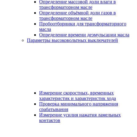
Определение массовой доли влаги в
трансформаторном масле
Определение объёмной доли газов в
трансформаторном масле
Пробоотборники для трансформаторного
масла
Определение времени деэмульсации масла
Параметры высоковольтных выключателей
Измерение скоростных, временных
характеристик и характеристик хода
Проверка минимального напряжения
срабатывания
Измерение усилия нажатия ламельных
контактов