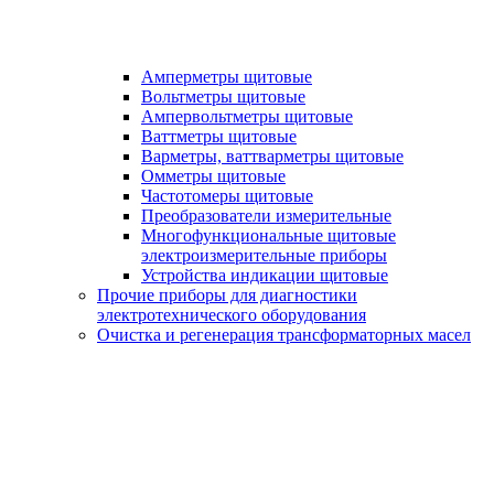
Амперметры щитовые
Вольтметры щитовые
Ампервольтметры щитовые
Ваттметры щитовые
Варметры, ваттварметры щитовые
Омметры щитовые
Частотомеры щитовые
Преобразователи измерительные
Многофункциональные щитовые
электроизмерительные приборы
Устройства индикации щитовые
Прочие приборы для диагностики
электротехнического оборудования
Очистка и регенерация трансформаторных масел