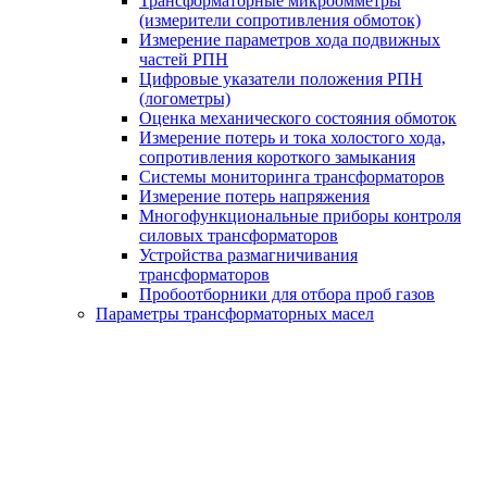
Трансформаторные микроомметры
(измерители сопротивления обмоток)
Измерение параметров хода подвижных
частей РПН
Цифровые указатели положения РПН
(логометры)
Оценка механического состояния обмоток
Измерение потерь и тока холостого хода,
сопротивления короткого замыкания
Системы мониторинга трансформаторов
Измерение потерь напряжения
Многофункциональные приборы контроля
силовых трансформаторов
Устройства размагничивания
трансформаторов
Пробоотборники для отбора проб газов
Параметры трансформаторных масел