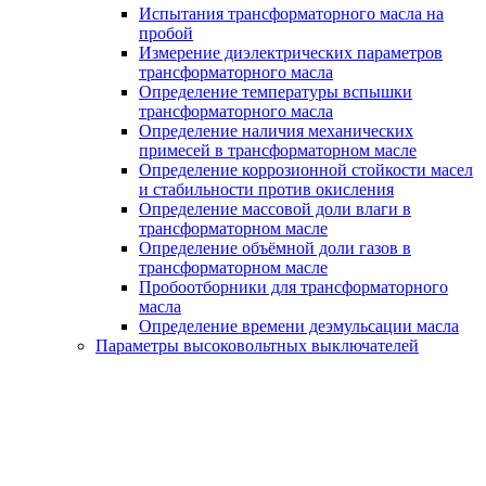
Испытания трансформаторного масла на
пробой
Измерение диэлектрических параметров
трансформаторного масла
Определение температуры вспышки
трансформаторного масла
Определение наличия механических
примесей в трансформаторном масле
Определение коррозионной стойкости масел
и стабильности против окисления
Определение массовой доли влаги в
трансформаторном масле
Определение объёмной доли газов в
трансформаторном масле
Пробоотборники для трансформаторного
масла
Определение времени деэмульсации масла
Параметры высоковольтных выключателей