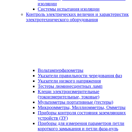
изоляции
Системы испытания изоляции
Контроль электрических величин и характеристик
электротехнического оборудования
Вольтамперфазометры
Указатели правильности чередования фаз
Указатели низкого напряжения
Тестеры люминесцентных ламп
Клещи электроизмерительные
(токоизмерительные, токовые)
Мультиметры портативные (тестеры)
Микроомметры, Миллиомметры, Омметры
Приборы контроля состояния заземляющих
устройств (ЗУ)
Приборы для измерения параметров петли
короткого замыкания и петли фаза-нуль