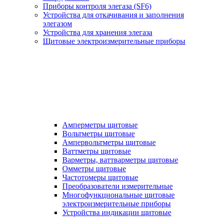
Приборы контроля элегаза (SF6)
Устройства для откачивания и заполнения
элегазом
Устройства для хранения элегаза
Щитовые электроизмерительные приборы
Амперметры щитовые
Вольтметры щитовые
Ампервольтметры щитовые
Ваттметры щитовые
Варметры, ваттварметры щитовые
Омметры щитовые
Частотомеры щитовые
Преобразователи измерительные
Многофункциональные щитовые
электроизмерительные приборы
Устройства индикации щитовые