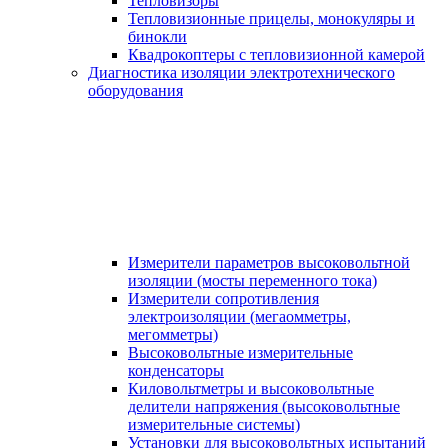
Тепловизоры
Тепловизионные прицелы, монокуляры и
бинокли
Квадрокоптеры с тепловизионной камерой
Диагностика изоляции электротехнического
оборудования
Измерители параметров высоковольтной
изоляции (мосты переменного тока)
Измерители сопротивления
электроизоляции (мегаомметры,
мегомметры)
Высоковольтные измерительные
конденсаторы
Киловольтметры и высоковольтные
делители напряжения (высоковольтные
измерительные системы)
Установки для высоковольтных испытаний