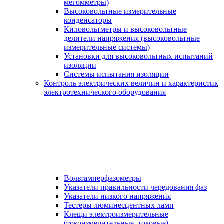
мегомметры)
Высоковольтные измерительные
конденсаторы
Киловольтметры и высоковольтные
делители напряжения (высоковольтные
измерительные системы)
Установки для высоковольтных испытаний
изоляции
Системы испытания изоляции
Контроль электрических величин и характеристик
электротехнического оборудования
Вольтамперфазометры
Указатели правильности чередования фаз
Указатели низкого напряжения
Тестеры люминесцентных ламп
Клещи электроизмерительные
(токоизмерительные, токовые)