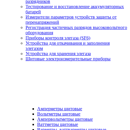
разрядников
Тестирование и восстановление аккумуляторных
батарей
Измерители параметров устройств защиты от
перенапряжений
Регистрация частичных разрядов высоковольтного
оборудования
Приборы контроля элегаза (SF6)
Устройства для откачивания и заполнения
элегазом
Устройства для хранения элегаза
Щитовые электроизмерительные приборы
Амперметры щитовые
Вольтметры щитовые
Ампервольтметры щитовые
Ваттметры щитовые
Варметры, ваттварметры щитовые