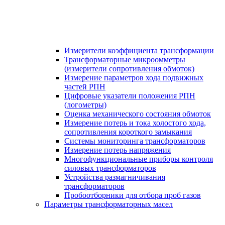
Измерители коэффициента трансформации
Трансформаторные микроомметры
(измерители сопротивления обмоток)
Измерение параметров хода подвижных
частей РПН
Цифровые указатели положения РПН
(логометры)
Оценка механического состояния обмоток
Измерение потерь и тока холостого хода,
сопротивления короткого замыкания
Системы мониторинга трансформаторов
Измерение потерь напряжения
Многофункциональные приборы контроля
силовых трансформаторов
Устройства размагничивания
трансформаторов
Пробоотборники для отбора проб газов
Параметры трансформаторных масел