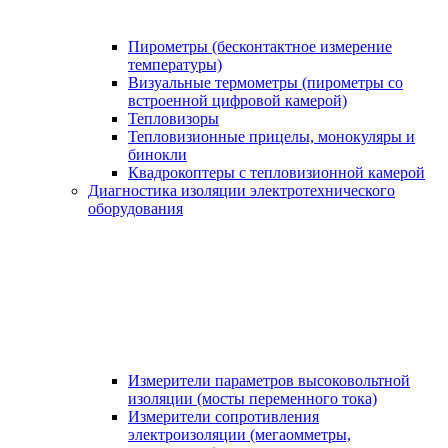
Пирометры (бесконтактное измерение
температуры)
Визуальные термометры (пирометры со
встроенной цифровой камерой)
Тепловизоры
Тепловизионные прицелы, монокуляры и
бинокли
Квадрокоптеры с тепловизионной камерой
Диагностика изоляции электротехнического
оборудования
Измерители параметров высоковольтной
изоляции (мосты переменного тока)
Измерители сопротивления
электроизоляции (мегаомметры,