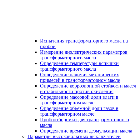
Испытания трансформаторного масла на
пробой
Измерение диэлектрических параметров
трансформаторного масла
Определение температуры вспышки
трансформаторного масла
Определение наличия механических
примесей в трансформаторном масле
Определение коррозионной стойкости масел
и стабильности против окисления
Определение массовой доли влаги в
трансформаторном масле
Определение объёмной доли газов в
трансформаторном масле
Пробоотборники для трансформаторного
масла
Определение времени деэмульсации масла
Параметры высоковольтных выключателей