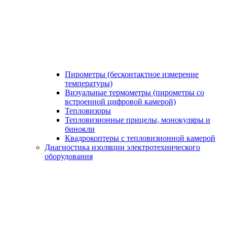
Пирометры (бесконтактное измерение
температуры)
Визуальные термометры (пирометры со
встроенной цифровой камерой)
Тепловизоры
Тепловизионные прицелы, монокуляры и
бинокли
Квадрокоптеры с тепловизионной камерой
Диагностика изоляции электротехнического
оборудования