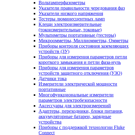
Вольтамперфазометры
Указатели правильности чередования фаз
Указатели низкого напряжения
Тестеры люминесцентных ламп
Клещи электроизмерительные
(токоизмерительные, токовые)
Мультиметры портативные (тестеры)
Микроомметры, Миллиомметры, Омметры
Приборы контроля состояния заземляющих
устройств (ЗУ)
Приборы для измерения параметров петли
короткого замыкания и петли фаза-нуль
Приборы для измерения параметров
устройств защитного отключения (УЗО)
Датчики тока
Измерители электрической мощности
портативные
Многофункциональные измерители
параметров электробезопасности
Аксессуары для электроизмерений
Адаптеры, переходники, блоки питания,
аккумуляторные батареи, зарядные
устройства
Приборы с поддержкой технологии Fluke
Connect