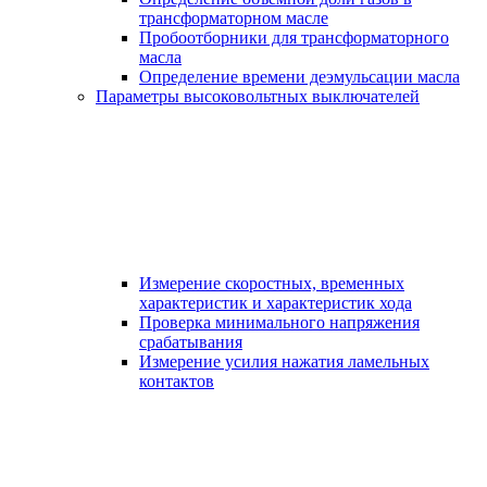
трансформаторном масле
Пробоотборники для трансформаторного
масла
Определение времени деэмульсации масла
Параметры высоковольтных выключателей
Измерение скоростных, временных
характеристик и характеристик хода
Проверка минимального напряжения
срабатывания
Измерение усилия нажатия ламельных
контактов