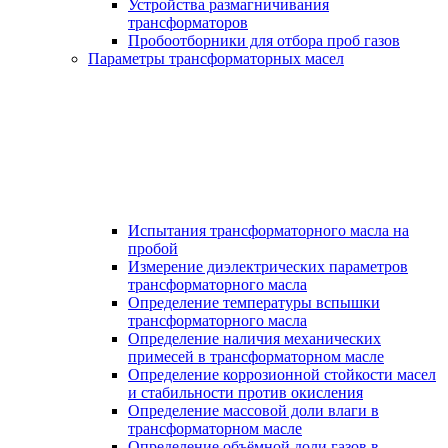
Устройства размагничивания
трансформаторов
Пробоотборники для отбора проб газов
Параметры трансформаторных масел
Испытания трансформаторного масла на
пробой
Измерение диэлектрических параметров
трансформаторного масла
Определение температуры вспышки
трансформаторного масла
Определение наличия механических
примесей в трансформаторном масле
Определение коррозионной стойкости масел
и стабильности против окисления
Определение массовой доли влаги в
трансформаторном масле
Определение объёмной доли газов в