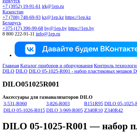
Иркутск
+7 (3952) 19-91-61
irk@1ep.ru
Казахстан
+7 (708) 748-69-93
kz@1ep.kz
https://1ep.kz
Беларусь
+375 (17) 390-99-68
by@1ep.by
https://1ep.by
8 800 222-91-11
info@1ep.ru
Главная
Каталог приборов и оборудования
Контроль технологи
DILO
DILO
DILO 05-1025-R001 - набор пластиковых мешков DI
DILO051025R001
Аксессуары для газоанализаторов DILO
3-531-R060
3-826-R003
B151R95
DILO 05-1025-
DILO 05-1026-R015
DILO 3-969-R005
Z340R10
Z340R42
DILO 05-1025-R001 — набор п