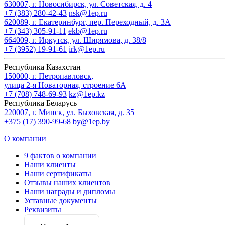
630007, г. Новосибирск, ул. Советская, д. 4
+7 (383) 280-42-43
nsk@1ep.ru
620089, г. Екатеринбург, пер. Переходный, д. 3А
+7 (343) 305-91-11
ekb@1ep.ru
664009, г. Иркутск, ул. Ширямова, д. 38/8
+7 (3952) 19-91-61
irk@1ep.ru
Республика Казахстан
150000, г. Петропавловск,
улица 2-я Новаторная, строение 6А
+7 (708) 748-69-93
kz@1ep.kz
Республика Беларусь
220007, г. Минск, ул. Быховская, д. 35
+375 (17) 390-99-68
by@1ep.by
О компании
9 фактов о компании
Наши клиенты
Наши сертификаты
Отзывы наших клиентов
Наши награды и дипломы
Уставные документы
Реквизиты