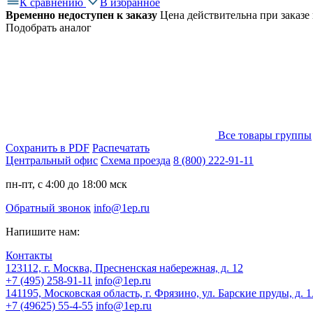
К сравнению
В избранное
Временно недоступен к заказу
Цена действительна при заказе
Подобрать аналог
Все товары группы
Сохранить в PDF
Распечатать
Центральный офис
Схема проезда
8 (800) 222-91-11
пн-пт, с 4:00 до 18:00 мск
Обратный звонок
info@1ep.ru
Напишите нам:
Контакты
123112, г. Москва, Пресненская набережная, д. 12
+7 (495) 258-91-11
info@1ep.ru
141195, Московская область, г. Фрязино, ул. Барские пруды, д. 
+7 (49625) 55-4-55
info@1ep.ru